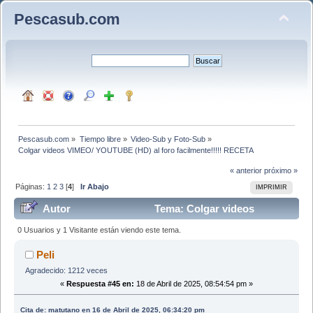
Pescasub.com
Pescasub.com
»
Tiempo libre
»
Video-Sub y Foto-Sub
»
Colgar videos VIMEO/ YOUTUBE (HD) al foro facilmente!!!!! RECETA
« anterior
próximo »
Páginas:
1
2
3
[
4
]
Ir Abajo
IMPRIMIR
Autor
Tema: Colgar videos
VIMEO/ YOUTUBE (HD) al foro facilmente!!!!! RECETA
0 Usuarios y 1 Visitante están viendo este tema.
(Leído 136058 veces)
Peli
Agradecido: 1212 veces
«
Respuesta #45 en:
18 de Abril de 2025, 08:54:54 pm »
Cita de: matutano en 16 de Abril de 2025, 06:34:20 pm