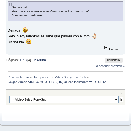
Gracias peli.
Veo que eres administrador. Creo que de los nuevos, no?
Si es así enhorabuena
Denada
Sólo lo soy mientras se sabe qué pasará con el foro
Un saludo
En línea
Páginas:
1
2
3
[
4
]
Ir Arriba
IMPRIMIR
« anterior
próximo »
Pescasub.com
»
Tiempo libre
»
Video-Sub y Foto-Sub
»
Colgar videos VIMEO/ YOUTUBE (HD) al foro facilmente!!!!! RECETA
Ir a: