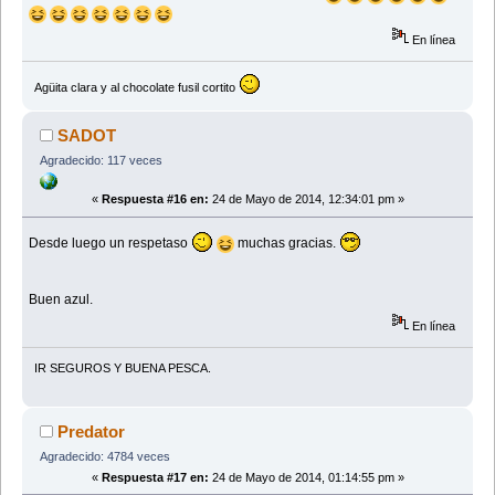
En línea
Agüita clara y al chocolate fusil cortito
SADOT
Agradecido: 117 veces
«
Respuesta #16 en:
24 de Mayo de 2014, 12:34:01 pm »
Desde luego un respetaso
muchas gracias.
Buen azul.
En línea
IR SEGUROS Y BUENA PESCA.
Predator
Agradecido: 4784 veces
«
Respuesta #17 en:
24 de Mayo de 2014, 01:14:55 pm »