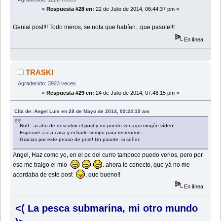
«
Respuesta #28 en:
22 de Julio de 2014, 06:44:37 pm »
Genial post!!! Todo meros, se nota que habían...que pasote!!!
En línea
TRASKI
Agradecido: 3923 veces
«
Respuesta #29 en:
24 de Julio de 2014, 07:48:15 pm »
Cita de: Angel Luis en 28 de Mayo de 2014, 09:24:19 am
Buff.. acabo de descubrir el post y no puedo ver aqui ningún vídeo!
Esperare a ir a casa y echarle tiempo para recrearme.
Gracias por este peaso de post! Un pasote, si señor.
Angel, Haz como yo, en el pc del curro tampoco puedo verlos, pero por
eso me traigo el mio
. ahora lo conecto, que yá no me
acordaba de este post
, que bueno!!
En línea
<( La pesca submarina, mi otro mundo