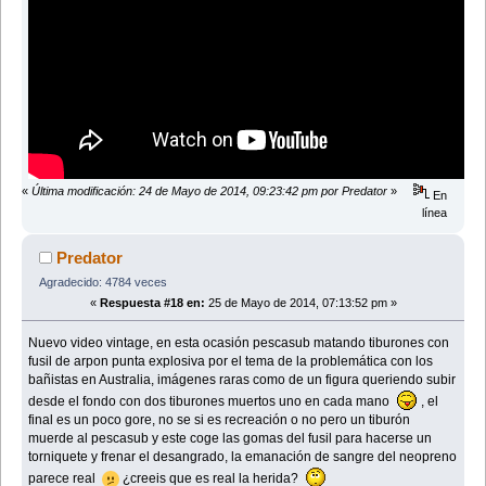
«
Última modificación: 24 de Mayo de 2014, 09:23:42 pm por Predator
»
En
línea
Predator
Agradecido: 4784 veces
«
Respuesta #18 en:
25 de Mayo de 2014, 07:13:52 pm »
Nuevo video vintage, en esta ocasión pescasub matando tiburones con
fusil de arpon punta explosiva por el tema de la problemática con los
bañistas en Australia, imágenes raras como de un figura queriendo subir
desde el fondo con dos tiburones muertos uno en cada mano
, el
final es un poco gore, no se si es recreación o no pero un tiburón
muerde al pescasub y este coge las gomas del fusil para hacerse un
torniquete y frenar el desangrado, la emanación de sangre del neopreno
parece real
¿creeis que es real la herida?