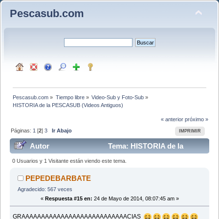
Pescasub.com
Pescasub.com
»
Tiempo libre
»
Video-Sub y Foto-Sub
»
HISTORIA de la PESCASUB (Videos Antiguos)
« anterior
próximo »
Páginas:
1
[
2
]
3
Ir Abajo
IMPRIMIR
Autor
Tema: HISTORIA de la
PESCASUB (Videos Antiguos) (Leído 93697 veces)
0 Usuarios y 1 Visitante están viendo este tema.
PEPEDEBARBATE
Agradecido: 567 veces
«
Respuesta #15 en:
24 de Mayo de 2014, 08:07:45 am »
GRAAAAAAAAAAAAAAAAAAAAAAAAAAACIAS