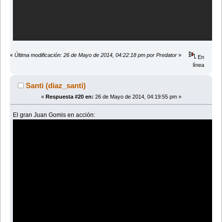
«
Última modificación: 26 de Mayo de 2014, 04:22:18 pm por Predator
»
En
línea
Santi (diaz_santi)
«
Respuesta #20 en:
26 de Mayo de 2014, 04:19:55 pm »
El gran Juan Gomis en acción: