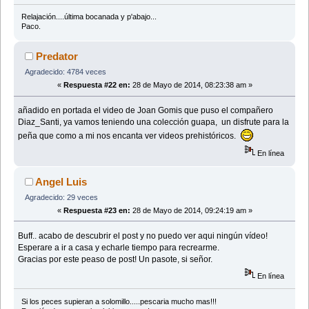
Relajación....última bocanada y p'abajo...
Paco.
Predator
Agradecido: 4784 veces
«
Respuesta #22 en:
28 de Mayo de 2014, 08:23:38 am »
añadido en portada el video de Joan Gomis que puso el compañero
Diaz_Santi, ya vamos teniendo una colección guapa, un disfrute para la
peña que como a mi nos encanta ver videos prehistóricos.
En línea
Angel Luis
Agradecido: 29 veces
«
Respuesta #23 en:
28 de Mayo de 2014, 09:24:19 am »
Buff.. acabo de descubrir el post y no puedo ver aqui ningún vídeo!
Esperare a ir a casa y echarle tiempo para recrearme.
Gracias por este peaso de post! Un pasote, si señor.
En línea
Si los peces supieran a solomillo.....pescaria mucho mas!!!