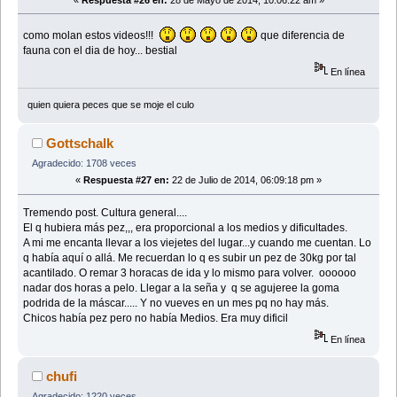
como molan estos videos!!!
que diferencia de
fauna con el dia de hoy... bestial
En línea
quien quiera peces que se moje el culo
Gottschalk
Agradecido: 1708 veces
«
Respuesta #27 en:
22 de Julio de 2014, 06:09:18 pm »
Tremendo post. Cultura general....
El q hubiera más pez,,, era proporcional a los medios y dificultades.
A mi me encanta llevar a los viejetes del lugar...y cuando me cuentan. Lo
q había aquí o allá. Me recuerdan lo q es subir un pez de 30kg por tal
acantilado. O remar 3 horacas de ida y lo mismo para volver. oooooo
nadar dos horas a pelo. Llegar a la seña y q se agujeree la goma
podrida de la máscar..... Y no vueves en un mes pq no hay más.
Chicos había pez pero no había Medios. Era muy dificil
En línea
chufi
Agradecido: 1220 veces