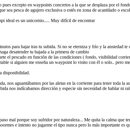
 pues excepto en waypoints concretos a la que se desplaza por el fond
e sea pesca de agujero exclusiva o estés en zona de acantilado o escol
i ideal es un unicornio..... Muy difícil de encontrar
tos para bajar tras tu subida. Si no se eterniza y frío y la ansiedad te 
 haga desatender tu bajada a la primera de cambio
rte el pescado en función de las condiciones ( fondo, visibilidad corrient
able si alguien me enseña un waypoint lo visito con él o solo.. pero 
 disponibilidad.
a, nos aguantábamos por las aletas en la corriente para tener toda la 
ubida nos indícabamos dirección y especie sin necesidad de hablar ni ra
aso mal porque soy sufridor por naturaleza... Me quita la calma que t
oormes e intento no jugarme el tipo nunca pero lo más importante es qu