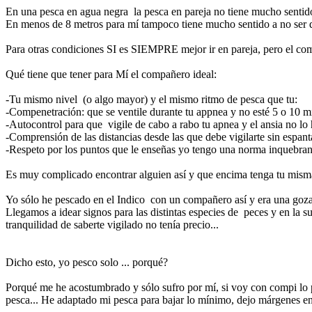
En una pesca en agua negra la pesca en pareja no tiene mucho sentido
En menos de 8 metros para mí tampoco tiene mucho sentido a no ser qu
Para otras condiciones SI es SIEMPRE mejor ir en pareja, pero el comp
Qué tiene que tener para Mí el compañero ideal:
-Tu mismo nivel (o algo mayor) y el mismo ritmo de pesca que tu:
-Compenetración: que se ventile durante tu appnea y no esté 5 o 10 minu
-Autocontrol para que vigile de cabo a rabo tu apnea y el ansia no lo
-Comprensión de las distancias desde las que debe vigilarte sin espanta
-Respeto por los puntos que le enseñas yo tengo una norma inquebrant
Es muy complicado encontrar alguien así y que encima tenga tu misma
Yo sólo he pescado en el Indico con un compañero así y era una gozad
Llegamos a idear signos para las distintas especies de peces y en la s
tranquilidad de saberte vigilado no tenía precio...
Dicho esto, yo pesco solo ... porqué?
Porqué me he acostumbrado y sólo sufro por mí, si voy con compi lo p
pesca... He adaptado mi pesca para bajar lo mínimo, dejo márgenes en