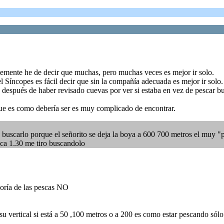
temente he de decir que muchas, pero muchas veces es mejor ir solo.
 Síncopes es fácil decir que sin la compañía adecuada es mejor ir solo.
spués de haber revisado cuevas por ver si estaba en vez de pescar busc
que es como debería ser es muy complicado de encontrar.
buscarlo porque el señorito se deja la boya a 600 700 metros el muy "
pesca 1.30 me tiro buscandolo
yoría de las pescas NO
 su vertical si está a 50 ,100 metros o a 200 es como estar pescando sólo 