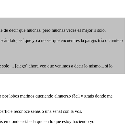
he de decir que muchas, pero muchas veces es mejor ir solo.
ándolo, así que yo a no ser que encuentres la pareja, trío o cuarteto
solo.... [ciego] ahora veo que venimos a decir lo mismo... si lo
o por lobos marinos queriendo almuerzo fácil y gratis donde me
erficie reconoce señas o una señal con la vos.
 en donde está ella que en lo que estoy haciendo yo.