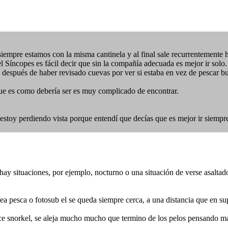
iempre estamos con la misma cantinela y al final sale recurrentemente 
 Síncopes es fácil decir que sin la compañía adecuada es mejor ir solo.
spués de haber revisado cuevas por ver si estaba en vez de pescar busc
que es como debería ser es muy complicado de encontrar.
stoy perdiendo vista porque entendí que decías que es mejor ir siempre 
ay situaciones, por ejemplo, nocturno o una situación de verse asaltad
 pesca o fotosub el se queda siempre cerca, a una distancia que en sup
 snorkel, se aleja mucho mucho que termino de los pelos pensando más