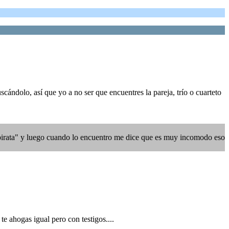
ándolo, así que yo a no ser que encuentres la pareja, trío o cuarteto
pirata" y luego cuando lo encuentro me dice que es muy incomodo eso
te ahogas igual pero con testigos....