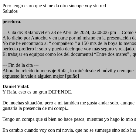
Pero tengo claro que si me da otro síncope voy sin red...
Saludos
peretora
:
--- Cita de: Rafanovel en 23 de Abril de 2024, 02:08:06 pm ---Como s
A lo dicho por Antochu y en parte por mí mismo en la presentación del
Yo me he encontrado al “ compañero “ a 150 mts de la boya lo menos de
perfecto prefiero ir solo y puedo decir que voy más seguro y relajado.
El trabajar en equipos como los del documental “Entre dos mares” , 
--- Fin de la cita ---
Ahora he releído tu mensaje Rafa , lo miré desde el móvil y creo que e
expuesto le vale a alguien mejor [guiño]
Daniel Vidal
:
Y Rafa, esto es un gran DEPENDE.
De muchas situación, pero a mi tambien me gusta andar solo, aunque h
gustaría la presencia de mi compi...
Tengo un compa que si bien no hace pesca, mientras yo hago lo mio sea
En cambio cuando voy con mi novia, que no se sumerge sino solo hace