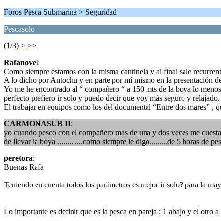
Foros Pesca Submarina > Seguridad
Pescasolo
(1/3)
>
>>
Rafanovel
:
Como siempre estamos con la misma cantinela y al final sale recurren
A lo dicho por Antochu y en parte por mí mismo en la presentación del
Yo me he encontrado al “ compañero “ a 150 mts de la boya lo menos de
perfecto prefiero ir solo y puedo decir que voy más seguro y relajado.
El trabajar en equipos como los del documental “Entre dos mares” , 
CARMONASUB II
:
yo cuando pesco con el compañero mas de una y dos veces me cuesta 
de llevar la boya .............como siempre le digo.........de 5 horas de 
peretora
:
Buenas Rafa
Teniendo en cuenta todos los parámetros es mejor ir solo? para la ma
Lo importante es definir que es la pesca en pareja : 1 abajo y el otro a