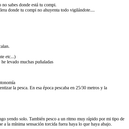
o no sabes donde está tu compi.
lera donde tu compi no ahuyenta todo vigilándote....
calan.
e etc...)
me he levado muchas puñaladas
autonomía
lentizar la pesca. En esa época pescaba en 25/30 metros y la
engo yendo solo. También pesco a un ritmo muy rápido por mi tipo de
e a la mínima sensación torcida fuera haya lo que haya abajo.