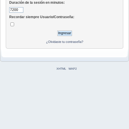
Duración de la sesión en minutos:
Recordar siempre Usuario/Contraseña:
¿Olvidaste tu contraseña?
XHTML
WAP2