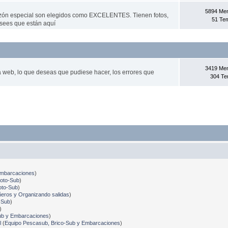
5894 Me
azón especial son elegidos como EXCELENTES. Tienen fotos,
51 Te
sees que están aquí­
3419 Me
la web, lo que deseas que pudiese hacer, los errores que
304 T
Embarcaciones
)
Foto-Sub
)
oto-Sub
)
ros y Organizando salidas
)
-Sub
)
)
ub y Embarcaciones
)
l
(
Equipo Pescasub, Brico-Sub y Embarcaciones
)