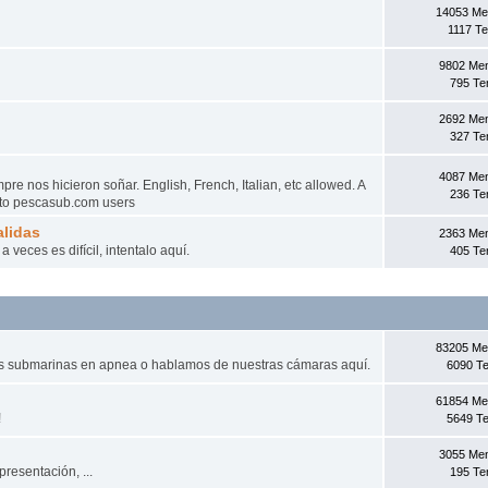
14053 Me
1117 T
9802 Me
795 T
2692 Me
327 T
4087 Me
e nos hicieron soñar. English, French, Italian, etc allowed. A
236 T
d to pescasub.com users
lidas
2363 Me
veces es difícil, intentalo aquí­.
405 T
83205 Me
as submarinas en apnea o hablamos de nuestras cámaras aquí.
6090 T
61854 Me
!
5649 T
3055 Me
presentación, ...
195 T