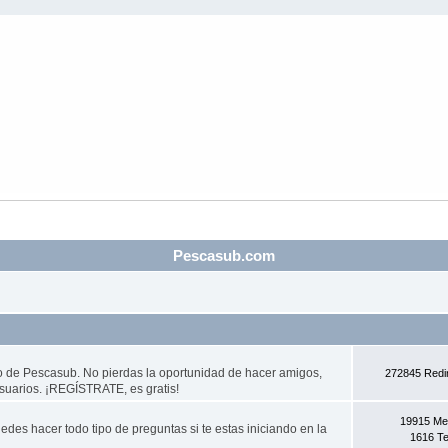
Pescasub.com
do de Pescasub. No pierdas la oportunidad de hacer amigos,
272845 Redi
usuarios. ¡REGÍSTRATE, es gratis!
19915 Me
des hacer todo tipo de preguntas si te estas iniciando en la
1616 T