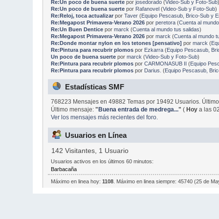
Re:Un poco de buena suerte
por
josedorado
(
Video-Sub y Foto-Sub
Re:Un poco de buena suerte
por
Rafanovel
(
Video-Sub y Foto-Sub
)
Re:Reloj, toca actualizar
por
Taver
(
Equipo Pescasub, Brico-Sub y 
Re:Megapost Primavera-Verano 2026
por
peretora
(
Cuenta al mundo 
Re:Un Buen Dentice
por
marck
(
Cuenta al mundo tus salidas
)
Re:Megapost Primavera-Verano 2026
por
marck
(
Cuenta al mundo tu
Re:Donde montar nylon en los tetones [pensativo]
por
marck
(
Eq
Re:Pintura para recubrir plomos
por
Ezkarra
(
Equipo Pescasub, Br
Un poco de buena suerte
por
marck
(
Video-Sub y Foto-Sub
)
Re:Pintura para recubrir plomos
por
CARMONASUB II
(
Equipo Pes
Re:Pintura para recubrir plomos
por
Darius.
(
Equipo Pescasub, Bri
Estadísticas SMF
768223 Mensajes en 49882 Temas por 19492 Usuarios. Último
Último mensaje:
"
Buena entrada de medrega...
"
(
Hoy
a las 0
Ver los mensajes más recientes del foro.
Usuarios en Línea
142 Visitantes, 1 Usuario
Usuarios activos en los últimos 60 minutos:
Barbacaña
Máximo en linea hoy:
1108
. Máximo en linea siempre: 45740 (25 de Ma