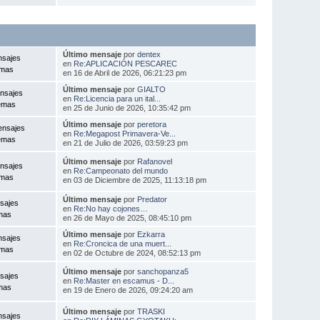
Último mensaje
por
dentex
nsajes
en
Re:APLICACIÓN PESCAREC
emas
en 16 de Abril de 2026, 06:21:23 pm
Último mensaje
por
GIALTO
nsajes
en
Re:Licencia para un ital...
emas
en 25 de Junio de 2026, 10:35:42 pm
Último mensaje
por
peretora
ensajes
en
Re:Megapost Primavera-Ve...
emas
en 21 de Julio de 2026, 03:59:23 pm
Último mensaje
por
Rafanovel
nsajes
en
Re:Campeonato del mundo
emas
en 03 de Diciembre de 2025, 11:13:18 pm
Último mensaje
por
Predator
sajes
en
Re:No hay cojones…
mas
en 26 de Mayo de 2025, 08:45:10 pm
Último mensaje
por
Ezkarra
nsajes
en
Re:Croncica de una muert...
emas
en 02 de Octubre de 2024, 08:52:13 pm
Último mensaje
por
sanchopanza5
sajes
en
Re:Master en escamus - D...
mas
en 19 de Enero de 2026, 09:24:20 am
Último mensaje
por
TRASKI
nsajes