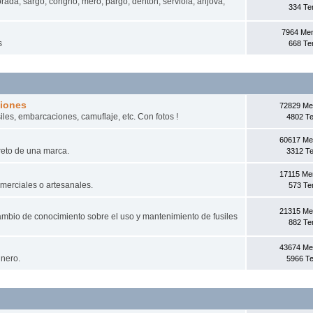
rada, sargo, congrio, mero, pargo, dentón, serviola, anjova,
334 T
7964 Me
s
668 T
ciones
72829 Me
iles, embarcaciones, camuflaje, etc. Con fotos !
4802 T
60617 Me
reto de una marca.
3312 T
17115 Me
omerciales o artesanales.
573 T
21315 Me
mbio de conocimiento sobre el uso y mantenimiento de fusiles
882 T
43674 Me
inero.
5966 T