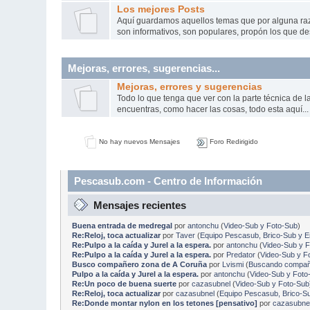
Los mejores Posts
Aquí­ guardamos aquellos temas que por alguna r
son informativos, son populares, propón los que de
Mejoras, errores, sugerencias...
Mejoras, errores y sugerencias
Todo lo que tenga que ver con la parte técnica de 
encuentras, como hacer las cosas, todo esta aquí...
No hay nuevos Mensajes
Foro Redirigido
Pescasub.com - Centro de Información
Mensajes recientes
Buena entrada de medregal
por
antonchu
(
Video-Sub y Foto-Sub
)
Re:Reloj, toca actualizar
por
Taver
(
Equipo Pescasub, Brico-Sub y 
Re:Pulpo a la caída y Jurel a la espera.
por
antonchu
(
Video-Sub y 
Re:Pulpo a la caída y Jurel a la espera.
por
Predator
(
Video-Sub y F
Busco compañero zona de A Coruña
por
Lvismi
(
Buscando compañe
Pulpo a la caída y Jurel a la espera.
por
antonchu
(
Video-Sub y Foto
Re:Un poco de buena suerte
por
cazasubnel
(
Video-Sub y Foto-Sub
Re:Reloj, toca actualizar
por
cazasubnel
(
Equipo Pescasub, Brico-S
Re:Donde montar nylon en los tetones [pensativo]
por
cazasubne