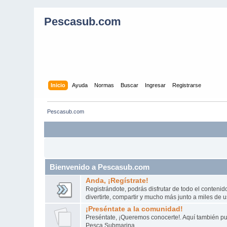
Pescasub.com
Inicio
Ayuda
Normas
Buscar
Ingresar
Registrarse
Pescasub.com
Bienvenido a Pescasub.com
Anda, ¡Regístrate!
Registrándote, podrás disfrutar de todo el conteni
divertirte, compartir y mucho más junto a miles de 
¡Preséntate a la comunidad!
Preséntate, ¡Queremos conocerte!. Aquí también pue
Pesca Submarina.