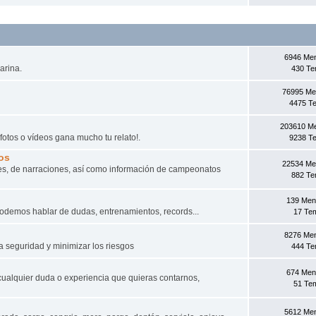
6946 Me
arina.
430 T
76995 Me
4475 T
203610 M
fotos o vídeos gana mucho tu relato!.
9238 T
os
22534 Me
s, de narraciones, así­ como información de campeonatos
882 T
139 Men
odemos hablar de dudas, entrenamientos, records...
17 Te
8276 Me
a seguridad y minimizar los riesgos
444 T
674 Men
cualquier duda o experiencia que quieras contarnos,
51 Te
5612 Me