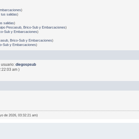
)
Embarcaciones
)
tus salidas
)
s salidas
)
uipo Pescasub, Brico-Sub y Embarcaciones
)
ico-Sub y Embarcaciones
)
casub, Brico-Sub y Embarcaciones
)
co-Sub y Embarcaciones
)
 usuario:
diegospsub
2:22:03 am )
yo de 2026, 03:32:21 am)