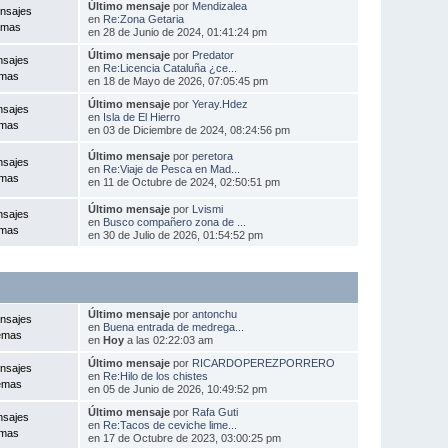
Último mensaje
por
Mendizalea
nsajes
en
Re:Zona Getaria
emas
en 28 de Junio de 2024, 01:41:24 pm
Último mensaje
por
Predator
nsajes
en
Re:Licencia Cataluña ¿ce...
emas
en 18 de Mayo de 2026, 07:05:45 pm
Último mensaje
por
Yeray.Hdez
nsajes
en
Isla de El Hierro
emas
en 03 de Diciembre de 2024, 08:24:56 pm
Último mensaje
por
peretora
nsajes
en
Re:Viaje de Pesca en Mad...
emas
en 11 de Octubre de 2024, 02:50:51 pm
Último mensaje
por
Lvismi
nsajes
en
Busco compañero zona de ...
emas
en 30 de Julio de 2026, 01:54:52 pm
Último mensaje
por
antonchu
nsajes
en
Buena entrada de medrega...
emas
en
Hoy
a las 02:22:03 am
Último mensaje
por
RICARDOPEREZPORRERO
nsajes
en
Re:Hilo de los chistes
emas
en 05 de Junio de 2026, 10:49:52 pm
Último mensaje
por
Rafa Guti
nsajes
en
Re:Tacos de ceviche lime...
emas
en 17 de Octubre de 2023, 03:00:25 pm