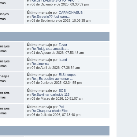
en
Re:DIY LÁMINAS GYOTAKU: ...
emas
en 06 de Diciembre de 2025, 09:30:39 pm
Último mensaje
por
CARMONASUB II
nsajes
en
Re:En serio?? fusil carg...
emas
en 09 de Septiembre de 2025, 10:06:35 am
Último mensaje
por
Taver
nsajes
en
Re:Reloj, toca actualiza...
emas
en 01 de Agosto de 2026, 07:53:48 am
Último mensaje
por
Izand
nsajes
en
Re:Linterna
emas
en 04 de Abril de 2026, 07:36:34 am
Último mensaje
por
El Síncopes
nsajes
en
Re:¿Es posible aumentar ...
emas
en 04 de Junio de 2025, 02:34:55 pm
Último mensaje
por
SOS
nsajes
en
Re:Salvimar darkside 115
emas
en 08 de Marzo de 2026, 10:51:07 am
Último mensaje
por
Peli
nsajes
en
Re:Chaqueta chicle Elios...
emas
en 06 de Julio de 2026, 07:13:40 pm