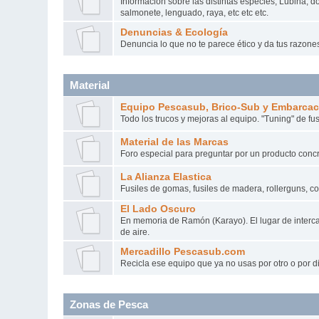
Información sobre las distintas especies, Lubina, do
salmonete, lenguado, raya, etc etc etc.
Denuncias & Ecología
Denuncia lo que no te parece ético y da tus razone
Material
Equipo Pescasub, Brico-Sub y Embarca
Todo los trucos y mejoras al equipo. "Tuning" de fus
Material de las Marcas
Foro especial para preguntar por un producto conc
La Alianza Elastica
Fusiles de gomas, fusiles de madera, rollerguns, c
El Lado Oscuro
En memoria de Ramón (Karayo). El lugar de interca
de aire.
Mercadillo Pescasub.com
Recicla ese equipo que ya no usas por otro o por d
Zonas de Pesca