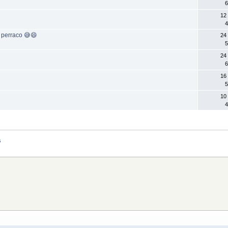
6
12
4
 perraco 😅😄
24
5
24
6
16
5
10
4
s