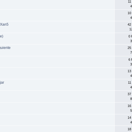
11
4
10
4
 Xan5
42
1
e)
0 
3
guiente
25
7
6 
3
13
4
jar
11
4
37
8
16
5
14
4
18