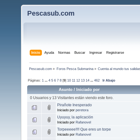
Pescasub.com
Inicio
Ayuda
Normas
Buscar
Ingresar
Registrarse
Pescasub.com
»
Foros Pesca Submarina
»
Cuenta al mundo tus salida
Páginas:
1
...
4
5
6
7
8
[
9
]
10
11
12
13
14
...
462
Ir Abajo
Asunto
/
Iniciado por
0 Usuarios y 13 Visitantes están viendo este foro.
Pirañote Inesperado
Iniciado por
peretora
Uyuyuy, la aplicación
Iniciado por
Rafanovel
Torpeeeee!!!! Que eres un torpe
Iniciado por
Rafanovel