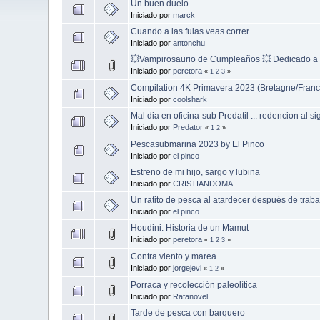
Un buen duelo
Iniciado por
marck
Cuando a las fulas veas correr...
Iniciado por
antonchu
💥Vampirosaurio de Cumpleaños 💥 Dedicado a
Iniciado por
peretora
«
1
2
3
»
Compilation 4K Primavera 2023 (Bretagne/Franc
Iniciado por
coolshark
Mal dia en oficina-sub Predatil ... redencion al si
Iniciado por
Predator
«
1
2
»
Pescasubmarina 2023 by El Pinco
Iniciado por
el pinco
Estreno de mi hijo, sargo y lubina
Iniciado por
CRISTIANDOMA
Un ratito de pesca al atardecer después de traba
Iniciado por
el pinco
Houdini: Historia de un Mamut
Iniciado por
peretora
«
1
2
3
»
Contra viento y marea
Iniciado por
jorgejevi
«
1
2
»
Porraca y recolección paleolítica
Iniciado por
Rafanovel
Tarde de pesca con barquero