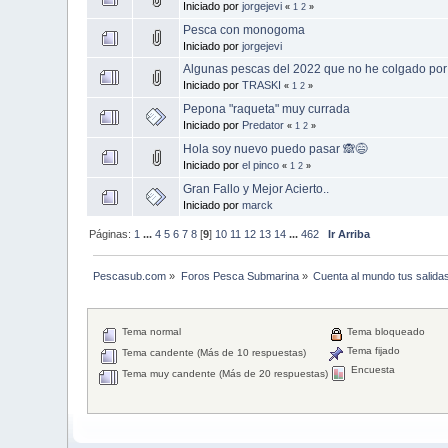
Iniciado por
jorgejevi
«
1
2
»
Pesca con monogoma
Iniciado por
jorgejevi
Algunas pescas del 2022 que no he colgado por
Iniciado por
TRASKI
«
1
2
»
Pepona "raqueta" muy currada
Iniciado por
Predator
«
1
2
»
Hola soy nuevo puedo pasar 🙈😅
Iniciado por
el pinco
«
1
2
»
Gran Fallo y Mejor Acierto..
Iniciado por
marck
Páginas:
1
...
4
5
6
7
8
[
9
]
10
11
12
13
14
...
462
Ir Arriba
Pescasub.com
»
Foros Pesca Submarina
»
Cuenta al mundo tus salida
Tema normal
Tema bloqueado
Tema fijado
Tema candente (Más de 10 respuestas)
Encuesta
Tema muy candente (Más de 20 respuestas)