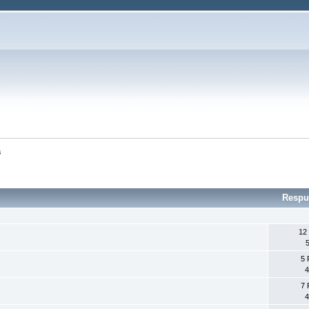
s
Respu
12
5
5 
4
7 
4