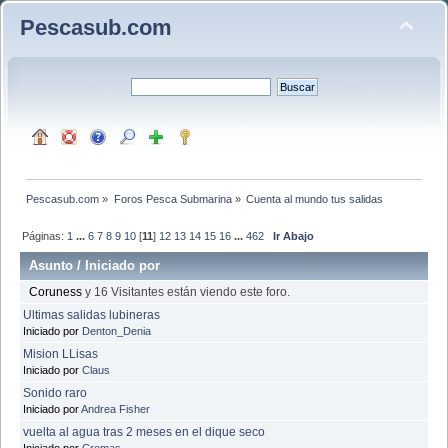
Pescasub.com
Pescasub.com
»
Foros Pesca Submarina
»
Cuenta al mundo tus salidas
Páginas:
1
...
6
7
8
9
10
[
11
]
12
13
14
15
16
...
462
Ir Abajo
Asunto
/
Iniciado por
Coruness
y 16 Visitantes están viendo este foro.
Ultimas salidas lubineras
Iniciado por
Denton_Denia
Mision LLisas
Iniciado por
Claus
Sonido raro
Iniciado por
Andrea Fisher
vuelta al agua tras 2 meses en el dique seco
Iniciado por
Cremas