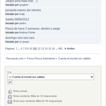
Jargos post mala mar... ;)
Iniciado por
grugher
pesquita expres del viernes
Iniciado por
txaly
Salida 08/06/2012
Iniciado por
pedro
Pesca de hace 2 semanas..denton y sargo
Iniciado por
Andrea Fisher
domingo raro raro raro
Iniciado por
er purpo
Páginas:
1
...
6
7
8
9
10
[
11
]
12
13
14
15
16
...
462
Ir Arriba
Pescasub.com
»
Foros Pesca Submarina
»
Cuenta al mundo tus salidas
Ir a:
Tema normal
Tema candente (Más de 10 respuestas)
Tema muy candente (Más de 20 respuestas)