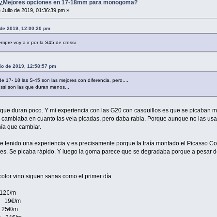
Mejores opciones en 17-18mm para monogoma?
 Julio de 2019, 01:36:39 pm »
o de 2019, 12:00:20 pm
pre voy a ir por la S45 de cressi
io de 2019, 12:58:57 pm
17- 18 las S-45 son las mejores con diferencia, pero....
ssi son las que duran menos...
 que duran poco. Y mi experiencia con las G20 con casquillos es que se picaban mu
cambiaba en cuanto las veía picadas, pero daba rabia. Porque aunque no las usa
nía que cambiar.
he tenido una experiencia y es precisamente porque la traía montado el Picasso C
ses. Se picaba rápido. Y luego la goma parece que se degradaba porque a pesar de 
color vino siguen sanas como el primer día...
2€/m
m 19€/m
 25€/m