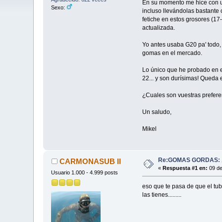
En su momento me hice con un
Sexo:
incluso llevándolas bastante 
fetiche en estos grosores (1
actualizada.
Yo antes usaba G20 pa' todo,
gomas en el mercado.
Lo único que he probado en es
22... y son durísimas! Queda 
¿Cuales son vuestras prefere
Un saludo,
Mikel
Re:GOMAS GORDAS: ¿
CARMONASUB II
«
Respuesta #1 en:
09 de
Usuario 1.000 - 4.999 posts
eso que te pasa de que el tubo
las tienes.........