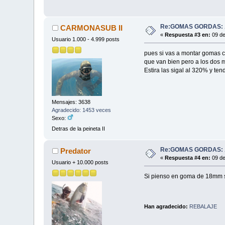
Re:GOMAS GORDAS: ¿
CARMONASUB II
«
Respuesta #3 en:
09 de
Usuario 1.000 - 4.999 posts
pues si vas a montar gomas c
que van bien pero a los dos me
Estira las sigal al 320% y te
Mensajes: 3638
Agradecido: 1453 veces
Sexo:
Detras de la peineta II
Re:GOMAS GORDAS: ¿
Predator
«
Respuesta #4 en:
09 de
Usuario + 10.000 posts
Si pienso en goma de 18mm si
Han agradecido:
REBALAJE