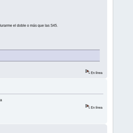
e durarme el doble o más que las S45.
En línea
ma
En línea