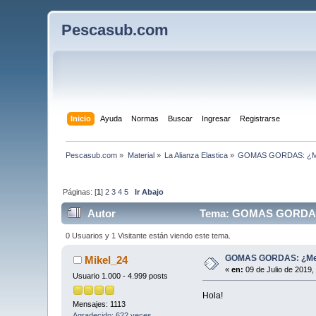
Pescasub.com
Inicio
Ayuda
Normas
Buscar
Ingresar
Registrarse
Pescasub.com
»
Material
»
La Alianza Elastica
»
GOMAS GORDAS: ¿Mej
Páginas: [
1
]
2
3
4
5
Ir Abajo
Autor
Tema: GOMAS GORDAS: 
0 Usuarios y 1 Visitante están viendo este tema.
GOMAS GORDAS: ¿Mej
Mikel_24
«
en:
09 de Julio de 2019,
Usuario 1.000 - 4.999 posts
Hola!
Mensajes: 1113
Agradecido: 622 veces