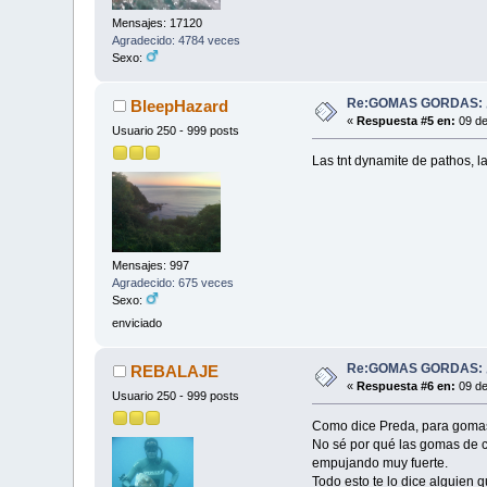
Mensajes: 17120
Agradecido: 4784 veces
Sexo:
Re:GOMAS GORDAS: ¿
BleepHazard
«
Respuesta #5 en:
09 de
Usuario 250 - 999 posts
Las tnt dynamite de pathos, l
Mensajes: 997
Agradecido: 675 veces
Sexo:
enviciado
Re:GOMAS GORDAS: ¿
REBALAJE
«
Respuesta #6 en:
09 de
Usuario 250 - 999 posts
Como dice Preda, para gomas d
No sé por qué las gomas de c
empujando muy fuerte.
Todo esto te lo dice alguien q