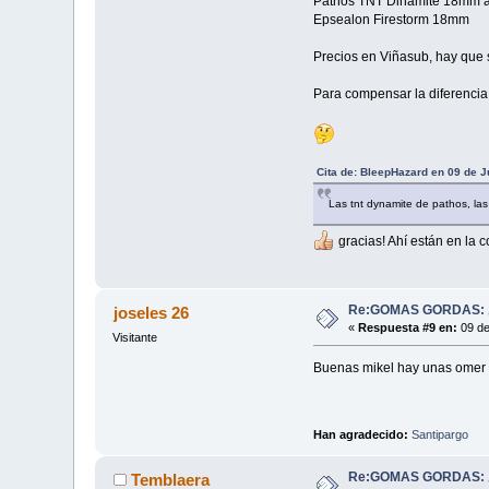
Pathos TNT Dinamite 18mm 
Epsealon Firestorm 18mm
Precios en Viñasub, hay que 
Para compensar la diferencia 
Cita de: BleepHazard en 09 de J
Las tnt dynamite de pathos, las
gracias! Ahí están en la c
Re:GOMAS GORDAS: ¿
joseles 26
«
Respuesta #9 en:
09 de
Visitante
Buenas mikel hay unas omer 
Han agradecido:
Santipargo
Re:GOMAS GORDAS: ¿
Temblaera