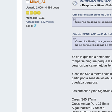
Re:GOMAS GORDAS: ¿
Mikel_24
«
Respuesta #8 en:
09 de
Usuario 1.000 - 4.999 posts
Cita de: Predator en 09 de Juli
Mensajes: 1113
Agradecido: 622 veces
Si pienso en goma de 18mm siem
Sexo:
Cita de: REBALAJE en 09 de Jul
Como dice Preda, para gomas de 
No sé por qué las gomas de cre
Yo es lo que tenía entendido,
romperse ninguna porque las 
veranos básicamente), las te
Y con las S45 a metros solo 
partió por la zona de los obu
quedaba pegajosa.
Las primeline y las SigalSub 
Cressi S45 17mm 1
Cressi Ambar Pure 17,5m
Sigal reactive 17,5mm a