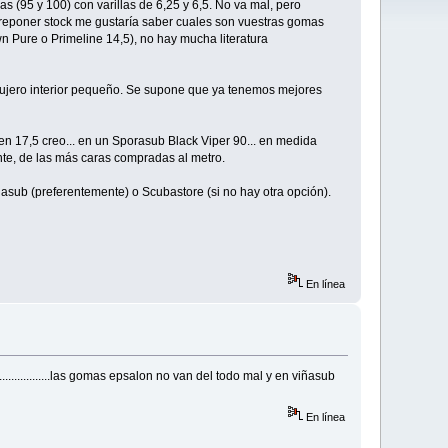
(95 y 100) con varillas de 6,25 y 6,5. No va mal, pero
 a reponer stock me gustaría saber cuales son vuestras gomas
 Pure o Primeline 14,5), no hay mucha literatura
gujero interior pequeño. Se supone que ya tenemos mejores
en 17,5 creo... en un Sporasub Black Viper 90... en medida
nte, de las más caras compradas al metro.
asub (preferentemente) o Scubastore (si no hay otra opción).
En línea
..............las gomas epsalon no van del todo mal y en viñasub
En línea