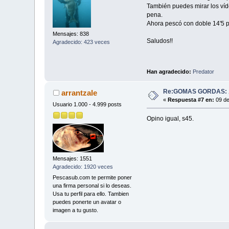
También puedes mirar los víd
pena.
Ahora pescó con doble 14'5 pa
Mensajes: 838
Saludos!!
Agradecido: 423 veces
Han agradecido:
Predator
Re:GOMAS GORDAS: ¿
arrantzale
«
Respuesta #7 en:
09 de
Usuario 1.000 - 4.999 posts
Opino igual, s45.
Mensajes: 1551
Agradecido: 1920 veces
Pescasub.com te permite poner
una firma personal si lo deseas.
Usa tu perfil para ello. Tambien
puedes ponerte un avatar o
imagen a tu gusto.