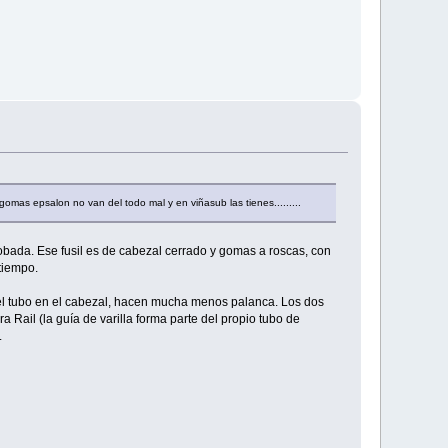
 gomas epsalon no van del todo mal y en viñasub las tienes.........
bada. Ese fusil es de cabezal cerrado y gomas a roscas, con
tiempo.
del tubo en el cabezal, hacen mucha menos palanca. Los dos
ail (la guía de varilla forma parte del propio tubo de
.