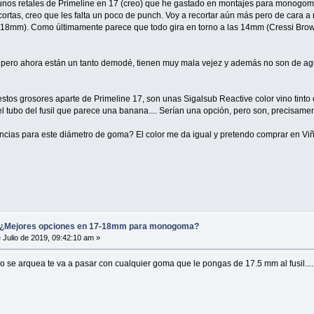
os retales de Primeline en 17 (creo) que he gastado en montajes para monogomas 
cortas, creo que les falta un poco de punch. Voy a recortar aún más pero de cara
7-18mm). Como últimamente parece que todo gira en torno a las 14mm (Cressi Brown
 pero ahora están un tanto demodé, tienen muy mala vejez y además no son de a
tos grosores aparte de Primeline 17, son unas Sigalsub Reactive color vino tinto 
el tubo del fusil que parece una banana.... Serían una opción, pero son, precisame
ncias para este diámetro de goma? El color me da igual y pretendo comprar en Viñ
Mejores opciones en 17-18mm para monogoma?
 Julio de 2019, 09:42:10 am »
 se arquea te va a pasar con cualquier goma que le pongas de 17.5 mm al fusil.......