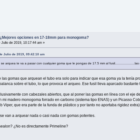
Mejores opciones en 17-18mm para monogoma?
 Julio de 2019, 10:17:44 am »
e Julio de 2019, 09:42:10 am
e arquea te va a pasar con cualquier goma que le pongas de 17.5 mm al fusil.....................las
las gomas que arquean el tubo era solo para indicar que esa goma ya la tenía pro
lanca sobre el tubo, lo que provoca el arqueo. Ese fusil lleva aparcado bastante 
xclusivamente con cabezales abiertos, que al poner las gomas en línea con el eje 
on mi madero monogoma forrado en carbono (sistema tipo ENAS) y un Picasso Cobra R
Viper, que era parte de la funda de plástico y por tanto no aportaba rigidez extra)
 se van a arquear nada o casi nada con gomas potentes.
sealon? ¿No es directamente Primeline?