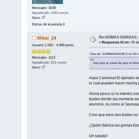
Mensajes: 3638
Agradecido: 1453 veces
Sexo:
Detras de la peineta II
Re:GOMAS GORDAS: ¿
Mikel_24
«
Respuesta #2 en:
09 de
Usuario 1.000 - 4.999 posts
Cita de: CARMONASUB II en 09 d
Mensajes: 1113
Agradecido: 622 veces
eso que te pasa de que el tubo s
Sexo:
Aupa Carmona! El ejemplo de 
lo cual pueden hacer mucha pa
Ahora pesco (o lo intento) e
fusiles donde las montaría s
aluminio, no como el Sporasub 
Creo que esos dos fusiles no
¿Quién fabrica las gomas Ep
Un saludo!