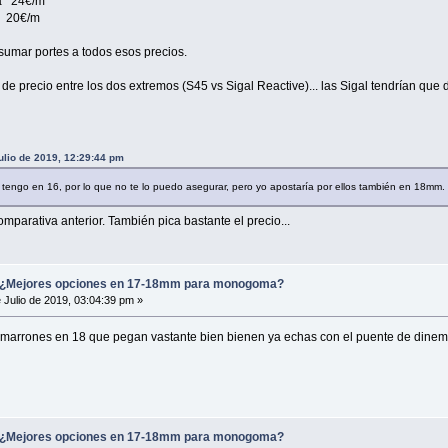
a 24€/m
 20€/m
sumar portes a todos esos precios.
de precio entre los dos extremos (S45 vs Sigal Reactive)... las Sigal tendrían qu
ulio de 2019, 12:29:44 pm
 tengo en 16, por lo que no te lo puedo asegurar, pero yo apostaría por ellos también en 18mm.
omparativa anterior. También pica bastante el precio...
Mejores opciones en 17-18mm para monogoma?
 Julio de 2019, 03:04:39 pm »
marrones en 18 que pegan vastante bien bienen ya echas con el puente de dine
Mejores opciones en 17-18mm para monogoma?