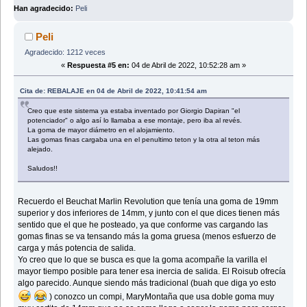
Han agradecido:
Peli
Peli
Agradecido: 1212 veces
«
Respuesta #5 en:
04 de Abril de 2022, 10:52:28 am »
Cita de: REBALAJE en 04 de Abril de 2022, 10:41:54 am
Creo que este sistema ya estaba inventado por Giorgio Dapiran "el
potenciador" o algo así lo llamaba a ese montaje, pero iba al revés.
La goma de mayor diámetro en el alojamiento.
Las gomas finas cargaba una en el penultimo teton y la otra al teton más
alejado.
Saludos!!
Recuerdo el Beuchat Marlin Revolution que tenía una goma de 19mm
superior y dos inferiores de 14mm, y junto con el que dices tienen más
sentido que el que he posteado, ya que conforme vas cargando las
gomas finas se va tensando más la goma gruesa (menos esfuerzo de
carga y más potencia de salida.
Yo creo que lo que se busca es que la goma acompañe la varilla el
mayor tiempo posible para tener esa inercia de salida. El Roisub ofrecía
algo parecido. Aunque siendo más tradicional (buah que diga yo esto
) conozco un compi, MaryMontaña que usa doble goma muy