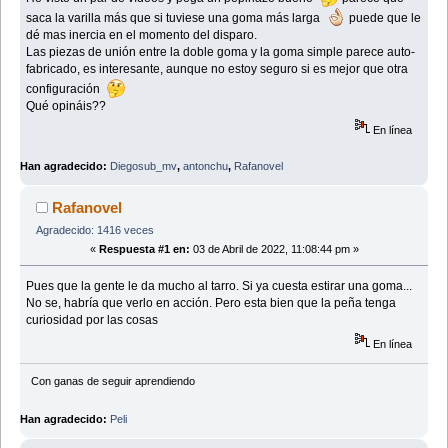
saca la varilla más que si tuviese una goma más larga
puede que le
dé mas inercia en el momento del disparo.
Las piezas de unión entre la doble goma y la goma simple parece auto-
fabricado, es interesante, aunque no estoy seguro si es mejor que otra
configuración
Qué opináis??
En línea
Han agradecido:
Diegosub_mv
,
antonchu
,
Rafanovel
Rafanovel
Agradecido: 1416 veces
«
Respuesta #1 en:
03 de Abril de 2022, 11:08:44 pm »
Pues que la gente le da mucho al tarro. Si ya cuesta estirar una goma...
No se, habría que verlo en acción. Pero esta bien que la peña tenga
curiosidad por las cosas
En línea
Con ganas de seguir aprendiendo
Han agradecido:
Peli