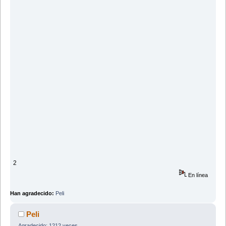
2
En línea
Han agradecido:
Peli
Peli
Agradecido: 1212 veces