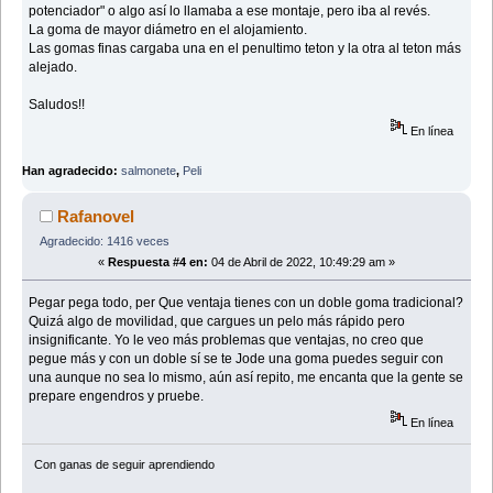
potenciador" o algo así lo llamaba a ese montaje, pero iba al revés.
La goma de mayor diámetro en el alojamiento.
Las gomas finas cargaba una en el penultimo teton y la otra al teton más
alejado.
Saludos!!
En línea
Han agradecido:
salmonete
,
Peli
Rafanovel
Agradecido: 1416 veces
«
Respuesta #4 en:
04 de Abril de 2022, 10:49:29 am »
Pegar pega todo, per Que ventaja tienes con un doble goma tradicional?
Quizá algo de movilidad, que cargues un pelo más rápido pero
insignificante. Yo le veo más problemas que ventajas, no creo que
pegue más y con un doble sí se te Jode una goma puedes seguir con
una aunque no sea lo mismo, aún así repito, me encanta que la gente se
prepare engendros y pruebe.
En línea
Con ganas de seguir aprendiendo