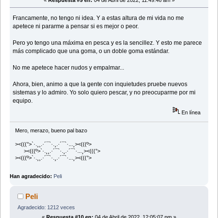
«
Respuesta #9 en:
04 de Abril de 2022, 11:49:46 am »
Francamente, no tengo ni idea. Y a estas altura de mi vida no me
apetece ni pararme a pensar si es mejor o peor.
Pero yo tengo una máxima en pesca y es la sencillez. Y esto me parece
más complicado que una goma, o un doble goma estándar.
No me apetece hacer nudos y empalmar...
Ahora, bien, animo a que la gente con inquietudes pruebe nuevos
sistemas y lo admiro. Yo solo quiero pescar, y no preocuparme por mi
equipo.
En línea
Mero, merazo, bueno pal bazo
><(((°>`·.¸¸.·´¯`·.¸.·´¯`·...¸><(((º>
><(((º>`·.¸¸.·´¯`·.¸.·´¯`·...¸><(((°>
><(((º>`·.¸¸.·´¯`·.¸.·´¯`·...¸><(((°>
Han agradecido:
Peli
Peli
Agradecido: 1212 veces
«
Respuesta #10 en:
04 de Abril de 2022, 12:05:07 pm »