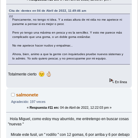
Cita de: dentex en 04 de Abril de 2022, 11:49:46 am
Francamente, no tengo ni idea. Y a estas altura de mi vida no me apetece ni
pararme a pensar si es mejor o peor.
Pero yo tengo una máxima en pesca y es la sencillez. Y esto me parece más
complicado que una goma, o un doble goma estándar.
No me apetece hacer nudos y empalmar...
Ahora, bien, animo a que la gente con inquietudes pruebe nuevos sistemas y
lo admiro. Yo solo quiero pescar, y no preocuparme por mi equipo.
Totalmente cierto
En línea
salmonete
Agradecido: 197 veces
«
Respuesta #11 en:
04 de Abril de 2022, 12:22:03 pm »
Hola Miguel, como estoy muy aburrido, me entretengo en buscar cosas
"nuevas "
Mirate este fusil, un " rodillo " con 12 gomas, 6 por arriba y 6 por debajo