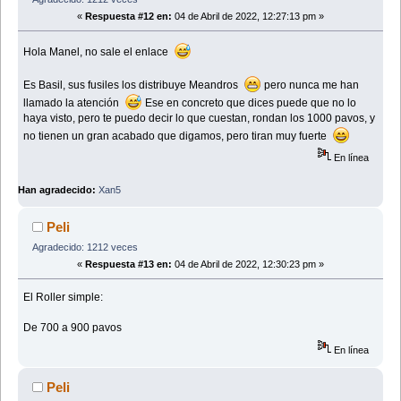
«
Respuesta #12 en:
04 de Abril de 2022, 12:27:13 pm »
Hola Manel, no sale el enlace
Es Basil, sus fusiles los distribuye Meandros
pero nunca me han
llamado la atención
Ese en concreto que dices puede que no lo
haya visto, pero te puedo decir lo que cuestan, rondan los 1000 pavos, y
no tienen un gran acabado que digamos, pero tiran muy fuerte
En línea
Han agradecido:
Xan5
Peli
Agradecido: 1212 veces
«
Respuesta #13 en:
04 de Abril de 2022, 12:30:23 pm »
El Roller simple:
De 700 a 900 pavos
En línea
Peli