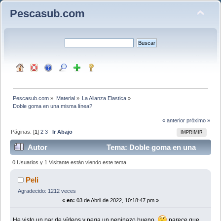
Pescasub.com
Pescasub.com
»
Material
»
La Alianza Elastica
»
Doble goma en una misma línea?
« anterior
próximo »
Páginas: [
1
]
2
3
Ir Abajo
IMPRIMIR
Autor
Tema: Doble goma en una
misma línea? (Leído 22708 veces)
0 Usuarios y 1 Visitante están viendo este tema.
Peli
Agradecido: 1212 veces
«
en:
03 de Abril de 2022, 10:18:47 pm »
He visto un par de vídeos y pega un pepinazo bueno
parece que