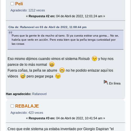
Peli
Agradecido: 1212 veces
«
Respuesta #2 en:
04 de Abril de 2022, 12:01:24 am »
Cita de: Rafanovel en 03 de Abril de 2022, 11:08:44 pm
Pues que la gente le da mucho al tarro. Si ya cuesta estirar una goma... No se,
habría que verlo en acción. Pero esta bien que la peña tenga curiosidad por
las cosas
Eso mismo dijimos cuando vimos el sistema Roisub
y hoy nos
parece de lo más normal
Fuera coñas, la peña se aburre
no he podido enlazar aquí los
vídeos
pero pegar pega
En línea
Han agradecido:
Rafanovel
REBALAJE
Agradecido: 423 veces
«
Respuesta #3 en:
04 de Abril de 2022, 10:41:54 am »
Creo que este sistema ya estaba inventado por Giorgio Dapiran "el