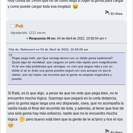
muy cortita de 14mm que no se como llega a coger la goma para cargar
y como puede cargar toda esa longitud
En línea
Peli
Agradecido: 1212 veces
«
Respuesta #6 en:
04 de Abril de 2022, 10:58:54 am »
Cita de: Rafanovel en 04 de Abril de 2022, 10:49:29 am
Pegar pega todo, per Que ventaja tienes con un doble goma tradicional?
Quizá algo de movilidad, que cargues un pelo más rápido pero insignificante.
Yo le veo más problemas que ventajas, no creo que pegue más y con un
doble sí se te Jode una goma puedes seguir con una aunque no sea lo
mismo, aún así repito, me encanta que la gente se prepare engendros y
pruebe.
Sí Rafa, es lo que digo, a pesar de que he visto que pega bien, no le
encuentro mucha lógica. Supongo que pegará en la corta distancia,
pero la goma sigue larga una vez disparado, osea, que no acompaña la
varilla hasta el final del recorrido de ésta, y además, al tener que tirar de
una sola goma hay más esfuerzo, repito que no le encuentro mucha
lógica
pero bueno está bien que la gente de le al tarro y rice el rizo
En línea