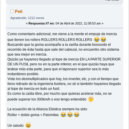
Peli
Agradecido: 1212 veces
«
Respuesta #7 en:
04 de Abril de 2022, 11:08:53 am »
Como comentario adicional, me viene a la mente el empuje de inercia
que tienen los rollers ROLLERS ROLLERS ROLLERS
Buscando que la goma acompañe a la varilla durante tooooodo el
recorrido de ésta hasta que sale del cabezal, no encuentro otro sistema
que sea mejor en inercia.
Quizás ya hayamos llegado al tope de inercia EN LA PARTE SUPERIOR
DE UN FUSIL pero no en la parte inferior, en el que quizás haya que
testear más esta parte, para que el taponazo superior sea lo más
instantáneo posible.
Visto los desmultiplicados que hay, los inverter, etc, y con el tiempo que
llevo retirado de la ingeniería fusilera, no sé si también hayamos llegado
al tope de inercia en todo un fusil.
Es como la caída libre, por mucho que quieras acelerar más, no se
puede superar los 300km/h o eso tengo entendido
La ecuación de la Alianza Elástica siempre ha sido:
Roller + doble goma = Palomitas
Un saludo