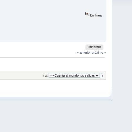
En línea
IMPRIMIR
« anterior
próximo »
Ir a: