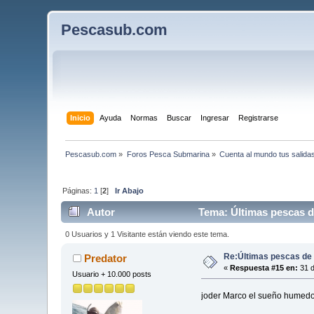
Pescasub.com
Inicio
Ayuda
Normas
Buscar
Ingresar
Registrarse
Pescasub.com
»
Foros Pesca Submarina
»
Cuenta al mundo tus salida
Páginas:
1
[
2
]
Ir Abajo
Autor
Tema: Últimas pescas d
0 Usuarios y 1 Visitante están viendo este tema.
Re:Últimas pescas de
Predator
«
Respuesta #15 en:
31 d
Usuario + 10.000 posts
joder Marco el sueño humed