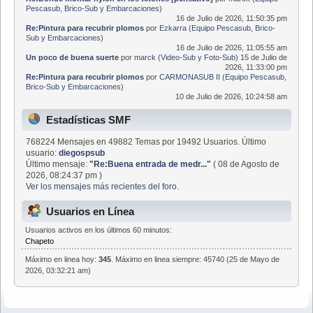
Pescasub, Brico-Sub y Embarcaciones
)
16 de Julio de 2026, 11:50:35 pm
Re:Pintura para recubrir plomos
por
Ezkarra
(
Equipo Pescasub, Brico-
Sub y Embarcaciones
)
16 de Julio de 2026, 11:05:55 am
Un poco de buena suerte
por
marck
(
Video-Sub y Foto-Sub
)
15 de Julio de
2026, 11:33:00 pm
Re:Pintura para recubrir plomos
por
CARMONASUB II
(
Equipo Pescasub,
Brico-Sub y Embarcaciones
)
10 de Julio de 2026, 10:24:58 am
Estadísticas SMF
768224 Mensajes en 49882 Temas por 19492 Usuarios. Último
usuario:
diegospsub
Último mensaje:
"
Re:Buena entrada de medr...
"
( 08 de Agosto de
2026, 08:24:37 pm )
Ver los mensajes más recientes del foro.
Usuarios en Línea
Usuarios activos en los últimos 60 minutos:
Chapeto
Máximo en linea hoy:
345
. Máximo en linea siempre: 45740 (25 de Mayo de
2026, 03:32:21 am)