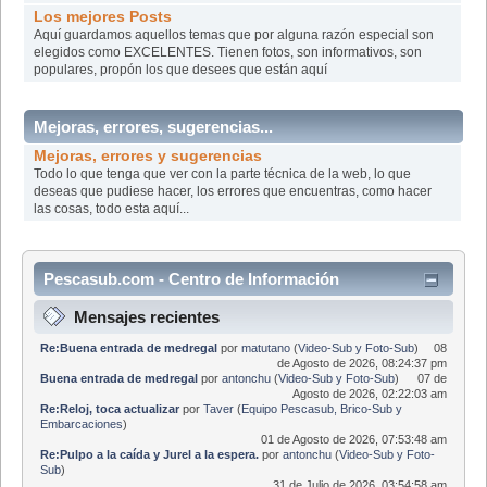
Los mejores Posts
Aquí­ guardamos aquellos temas que por alguna razón especial son
elegidos como EXCELENTES. Tienen fotos, son informativos, son
populares, propón los que desees que están aquí­
Mejoras, errores, sugerencias...
Mejoras, errores y sugerencias
Todo lo que tenga que ver con la parte técnica de la web, lo que
deseas que pudiese hacer, los errores que encuentras, como hacer
las cosas, todo esta aquí...
Pescasub.com - Centro de Información
Mensajes recientes
Re:Buena entrada de medregal
por
matutano
(
Video-Sub y Foto-Sub
)
08
de Agosto de 2026, 08:24:37 pm
Buena entrada de medregal
por
antonchu
(
Video-Sub y Foto-Sub
)
07 de
Agosto de 2026, 02:22:03 am
Re:Reloj, toca actualizar
por
Taver
(
Equipo Pescasub, Brico-Sub y
Embarcaciones
)
01 de Agosto de 2026, 07:53:48 am
Re:Pulpo a la caída y Jurel a la espera.
por
antonchu
(
Video-Sub y Foto-
Sub
)
31 de Julio de 2026, 03:54:58 am