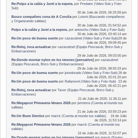
Re:Pulpo a la caída y Jurel a la espera.
por
Predator
(
Video-Sub y Foto-
Sub
)
30 de Julio de 2026, 06:25:09 pm
Busco compañero zona de A Coruña
por
Lvismi
(
Buscando compañeros
y Organizando salidas
)
30 de Julio de 2026, 01:54:52 pm
Pulpo a la caída y Jurel a la espera.
por
antonchu
(
Video-Sub y Foto-Sub
)
30 de Julio de 2026, 03:40:14 am
Re:Un poco de buena suerte
por
cazasubnel
(
Video-Sub y Foto-Sub
)
29 de
Julio de 2026, 09:09:45 pm
Re:Reloj, toca actualizar
por
cazasubnel
(
Equipo Pescasub, Brico-Sub y
Embarcaciones
)
29 de Julio de 2026, 09:03:00 pm
Re:Donde montar nylon en los tetones [pensativo]
por
cazasubnel
(
Equipo Pescasub, Brico-Sub y Embarcaciones
)
29 de Julio de 2026, 08:55:33 pm
Re:Un poco de buena suerte
por
josedorado
(
Video-Sub y Foto-Sub
)
26 de
Julio de 2026, 02:01:20 pm
Re:Un poco de buena suerte
por
Rafanovel
(
Video-Sub y Foto-Sub
)
23 de
Julio de 2026, 06:42:21 pm
Re:Reloj, toca actualizar
por
Taver
(
Equipo Pescasub, Brico-Sub y
Embarcaciones
)
21 de Julio de 2026, 11:36:11 pm
Re:Megapost Primavera-Verano 2026
por
peretora
(
Cuenta al mundo tus
salidas
)
21 de Julio de 2026, 03:59:23 pm
Re:Un Buen Dentice
por
marck
(
Cuenta al mundo tus salidas
)
16 de Julio
de 2026, 11:53:14 pm
Re:Megapost Primavera-Verano 2026
por
marck
(
Cuenta al mundo tus
salidas
)
16 de Julio de 2026, 11:52:07 pm
Re:Donde montar nylon en los tetones [pensativo]
por
marck
(
Equipo