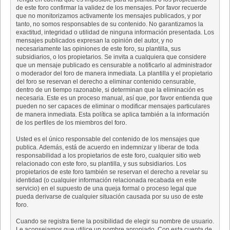
de este foro confirmar la validez de los mensajes. Por favor recuerde
que no monitorizamos activamente los mensajes publicados, y por
tanto, no somos responsables de su contenido. No garantizamos la
exactitud, integridad o utilidad de ninguna información presentada. Los
mensajes publicados expresan la opinión del autor, y no
necesariamente las opiniones de este foro, su plantilla, sus
subsidiarios, o los propietarios. Se invita a cualquiera que considere
que un mensaje publicado es censurable a notificarlo al administrador
o moderador del foro de manera inmediata. La plantilla y el propietario
del foro se reservan el derecho a eliminar contenido censurable,
dentro de un tiempo razonable, si determinan que la eliminación es
necesaria. Este es un proceso manual, así que, por favor entienda que
pueden no ser capaces de eliminar o modificar mensajes particulares
de manera inmediata. Esta política se aplica también a la información
de los perfiles de los miembros del foro.
Usted es el único responsable del contenido de los mensajes que
publica. Además, está de acuerdo en indemnizar y liberar de toda
responsabilidad a los propietarios de este foro, cualquier sitio web
relacionado con este foro, su plantilla, y sus subsidiarios. Los
propietarios de este foro también se reservan el derecho a revelar su
identidad (o cualquier información relacionada recabada en este
servicio) en el supuesto de una queja formal o proceso legal que
pueda derivarse de cualquier situación causada por su uso de este
foro.
Cuando se registra tiene la posibilidad de elegir su nombre de usuario.
Le aconsejamos que utilice un nombre apropiado. Con esta cuenta de