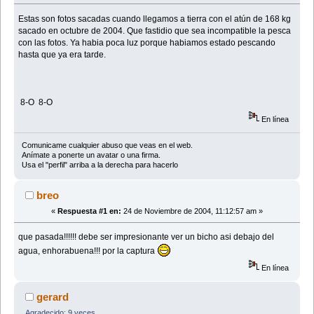
Estas son fotos sacadas cuando llegamos a tierra con el atún de 168 kg
sacado en octubre de 2004. Que fastidio que sea incompatible la pesca
con las fotos. Ya habia poca luz porque habiamos estado pescando
hasta que ya era tarde.
8-O 8-O
En línea
Comunicame cualquier abuso que veas en el web.
Anímate a ponerte un avatar o una firma.
Usa el "perfil" arriba a la derecha para hacerlo
breo
«
Respuesta #1 en:
24 de Noviembre de 2004, 11:12:57 am »
que pasada!!!!!! debe ser impresionante ver un bicho asi debajo del
agua, enhorabuena!!! por la captura
En línea
gerard
Agradecido: 9 veces