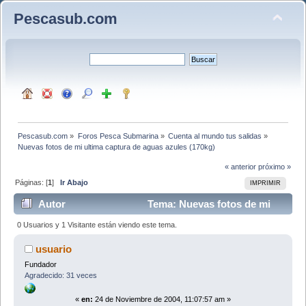
Pescasub.com
Pescasub.com
»
Foros Pesca Submarina
»
Cuenta al mundo tus salidas
»
Nuevas fotos de mi ultima captura de aguas azules (170kg)
« anterior
próximo »
Páginas: [
1
]
Ir Abajo
IMPRIMIR
Autor
Tema: Nuevas fotos de mi
ultima captura de aguas azules (170kg) (Leído 6470
0 Usuarios y 1 Visitante están viendo este tema.
veces)
usuario
Fundador
Agradecido: 31 veces
«
en:
24 de Noviembre de 2004, 11:07:57 am »