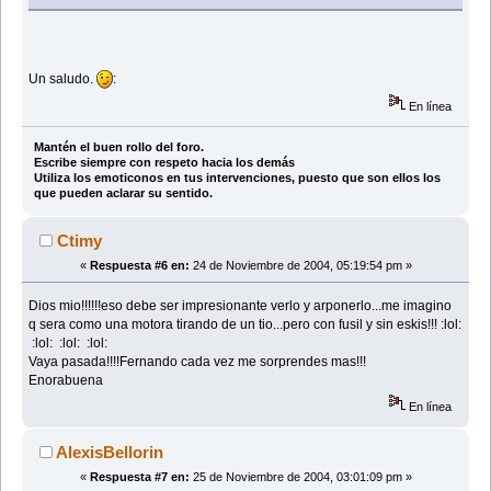
Un saludo.
:
En línea
Mantén el buen rollo del foro.
Escribe siempre con respeto hacia los demás
Utiliza los emoticonos en tus intervenciones, puesto que son ellos los
que pueden aclarar su sentido.
Ctimy
«
Respuesta #6 en:
24 de Noviembre de 2004, 05:19:54 pm »
Dios mio!!!!!!eso debe ser impresionante verlo y arponerlo...me imagino
q sera como una motora tirando de un tio...pero con fusil y sin eskis!!! :lol:
:lol: :lol: :lol:
Vaya pasada!!!!Fernando cada vez me sorprendes mas!!!
Enorabuena
En línea
AlexisBellorin
«
Respuesta #7 en:
25 de Noviembre de 2004, 03:01:09 pm »