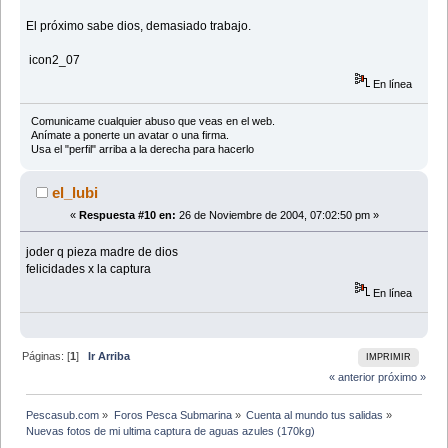
El próximo sabe dios, demasiado trabajo.
icon2_07
En línea
Comunicame cualquier abuso que veas en el web.
Anímate a ponerte un avatar o una firma.
Usa el "perfil" arriba a la derecha para hacerlo
el_lubi
«
Respuesta #10 en:
26 de Noviembre de 2004, 07:02:50 pm »
joder q pieza madre de dios
felicidades x la captura
En línea
Páginas: [
1
]
Ir Arriba
IMPRIMIR
« anterior
próximo »
Pescasub.com
»
Foros Pesca Submarina
»
Cuenta al mundo tus salidas
»
Nuevas fotos de mi ultima captura de aguas azules (170kg)