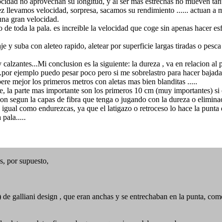
locidad no aprovechan su longitud, y al ser mas estrechas no mueven tan
ez llevamos velocidad, sorpresa, sacamos su rendimiento ...... actuan a
una gran velocidad.
go de toda la pala. es increible la velocidad que coge sin apenas hacer e
je y suba con aleteo rapido, aletear por superficie largas tiradas o pesca
lzantes...Mi conclusion es la siguiente: la dureza , va en relacion al p
..por ejemplo puedo pesar poco pero si me sobrelastro para hacer bajada
e mejor los primeros metros con aletas mas bien blanditas .....
 la parte mas importante son los primeros 10 cm (muy importantes) si es
ion segun la capas de fibra que tenga o jugando con la dureza o eliminac
gual como endurezcas, ya que el latigazo o retroceso lo hace la punta de
pala.....
s, por supuesto,
 ) de galliani design , que eran anchas y se entrechaban en la punta, co