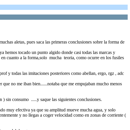
muchas aletas, pues saca las primeras conclusiones sobre la forma de
al ya hemos tocado un punto algido donde casi todas las marcas y
o en cuanto a la forma,solo mucha teoria, como ocurre en los fusiles
of y todas las imitaciones posteriores como abellan, ergo, rgz , adc
 ver que no me iban bien......notaba que me empujaban mucho menos
 ) sin consumo .....y saque las siguientes conclusiones.
endo muy efectiva ya que su amplitud mueve mucha agua, y solo
cuentemente y no llegas a coger velocidad como en zonas de corriente (