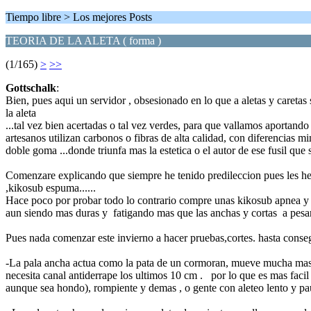
Tiempo libre > Los mejores Posts
TEORIA DE LA ALETA ( forma )
(1/165)
>
>>
Gottschalk
:
Bien, pues aqui un servidor , obsesionado en lo que a aletas y careta
la aleta
...tal vez bien acertadas o tal vez verdes, para que vallamos aportand
artesanos utilizan carbonos o fibras de alta calidad, con diferencias
doble goma ...donde triunfa mas la estetica o el autor de ese fusil que
Comenzare explicando que siempre he tenido predileccion pues les he v
,kikosub espuma......
Hace poco por probar todo lo contrario compre unas kikosub apnea y 
aun siendo mas duras y fatigando mas que las anchas y cortas a pesa
Pues nada comenzar este invierno a hacer pruebas,cortes. hasta conseg
-La pala ancha actua como la pata de un cormoran, mueve mucha mas 
necesita canal antiderrape los ultimos 10 cm . por lo que es mas facil
aunque sea hondo), rompiente y demas , o gente con aleteo lento y pa