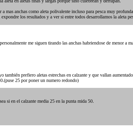
a aleta en aletas finas y largas porque sino culebrean y derrapan.
 a mas anchas como aleta polivalente incluso para pesca muy profunda
Ya expondre los resultados y a ver si entre todos desarrollamos la aleta 
 personalmente me siguen tirando las anchas habriendose de menor a m
yo también prefiero aletas estrechas en calzante y que vallan aumentado
a 50.(puse 25 por poner un numero redondo)
ea si en el calzante media 25 en la punta mida 50.