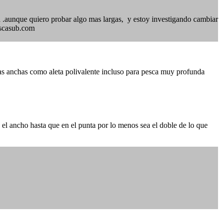
 .aunque quiero probar algo mas largas, y estoy investigando cambiar
pescasub.com
as anchas como aleta polivalente incluso para pesca muy profunda
 el ancho hasta que en el punta por lo menos sea el doble de lo que