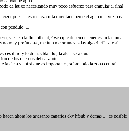
to caudal de agua.
 modo de latigo necesitando muy poco esfuerzo para empujar al final
sfuerzo, pues su estrechez corta muy facilmente el agua una vez has
 con pendulo......
eso, y este a la flotabilidad, Osea que debemos tener esa relacion a
s no muy profundas , me iran mejor unas palas algo durillas, y al
o es duro y lo demas blando , la aleta sera dura.
ion de los cuernos del calzante.
 la aleta y ahi si que es importante , sobre todo la zona central ,
mo hacen ahora los artesanos canarios ckv hfsub y demas .... es posible