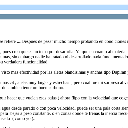
s se refiere ....Despues de pasar mucho tiempo probando en condiciones 
o , pues creo que es un tema por desarrollar Ya que en cuanto al materi
 minimas, sin embargo nadie ha tratado ni desarrollado nada fundamentad
 su verdadera funcionalidad.
isto mas efectividad por las aletas blandisimas y anchas tipo Dapiran pr
unas c4 , aletas muy largas y estrechas , pero cual fue mi sorpresa al
r de tambien tener un buen carbono.
uir hacer que vuelen esas palas ( ahora flipo con la velocidad que cogen
agua desde parado o con poca velocidad, puede ser una pala corta si
 para bajar a peso constante, o en zonas donde te frenas la inercia fre
usado ( como yo )...