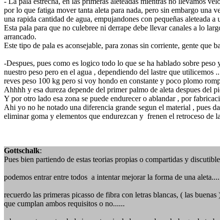
- La pala estrecha, en las primeras aleteadas mientras no llevamos ve
por lo que fatiga mover tanta aleta para nada, pero sin embargo una v
una rapida cantidad de agua, empujandones con pequeñas aleteada a 
Esta pala para que no culebree ni derrape debe llevar canales a lo lar
arrancado.
Este tipo de pala es aconsejable, para zonas sin corriente, gente que ba
-Despues, pues como es logico todo lo que se ha hablado sobre peso y ca
nuestro peso pero en el agua , dependiendo del lastre que utilicemos .
reves peso 100 kg pero si voy hondo en constante y poco plomo romper
Ahhhh y esa dureza depende del primer palmo de aleta despues del pie,
Y por otro lado esa zona se puede endurecer o ablandar , por fabricac
Ahi yo no he notado una diferencia grande segun el material , pues da i
eliminar goma y elementos que endurezcan y frenen el retroceso de la 
Gottschalk
:
Pues bien partiendo de estas teorias propias o compartidas y discutible
podemos entrar entre todos a intentar mejorar la forma de una aleta....
recuerdo las primeras picasso de fibra con letras blancas, ( las buenas
que cumplan ambos requisitos o no......