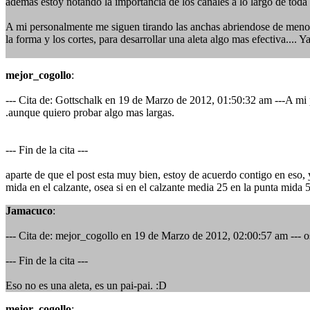
ademas estoy notando la importancia de los canales a lo largo de toda l
A mi personalmente me siguen tirando las anchas abriendose de menor
la forma y los cortes, para desarrollar una aleta algo mas efectiva.... 
mejor_cogollo
:
--- Cita de: Gottschalk en 19 de Marzo de 2012, 01:50:32 am ---A mi
.aunque quiero probar algo mas largas.
--- Fin de la cita ---
aparte de que el post esta muy bien, estoy de acuerdo contigo en eso, 
mida en el calzante, osea si en el calzante media 25 en la punta mid
Jamacuco
:
--- Cita de: mejor_cogollo en 19 de Marzo de 2012, 02:00:57 am --- os
--- Fin de la cita ---
Eso no es una aleta, es un pai-pai. :D
mejor_cogollo
: