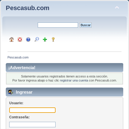
Pescasub.com
Pescasub.com
¡Advertencia!
Solamente usuarios registrados tienen acceso a esta sección.
Por favor ingresa abajo o haz clic
registrar una cuenta
con Pescasub.com.
Ingresar
Usuario:
Contraseña: