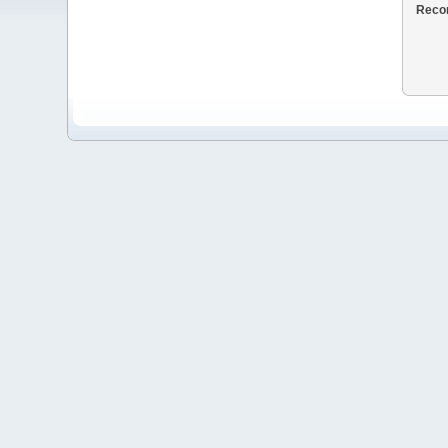
Recor