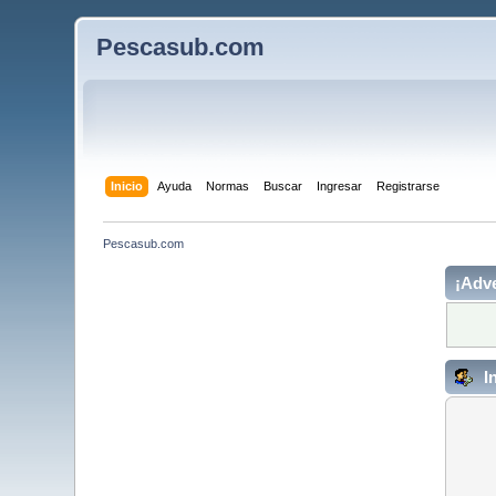
Pescasub.com
Inicio
Ayuda
Normas
Buscar
Ingresar
Registrarse
Pescasub.com
¡Adve
I