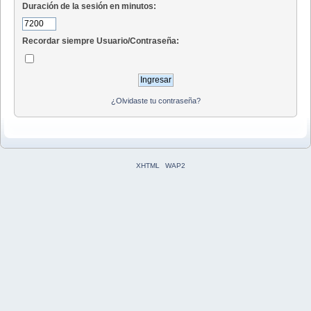
Duración de la sesión en minutos:
Recordar siempre Usuario/Contraseña:
¿Olvidaste tu contraseña?
XHTML
WAP2