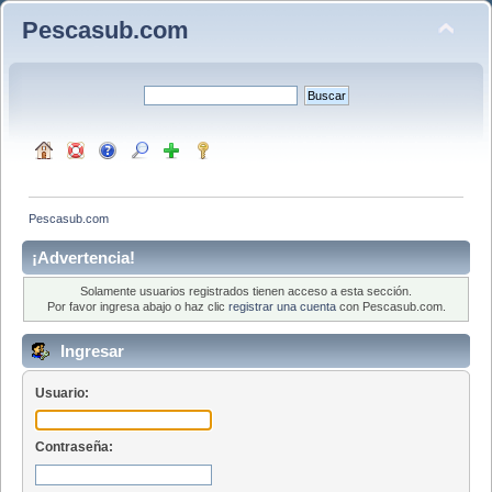
Pescasub.com
Pescasub.com
¡Advertencia!
Solamente usuarios registrados tienen acceso a esta sección.
Por favor ingresa abajo o haz clic
registrar una cuenta
con Pescasub.com.
Ingresar
Usuario:
Contraseña: