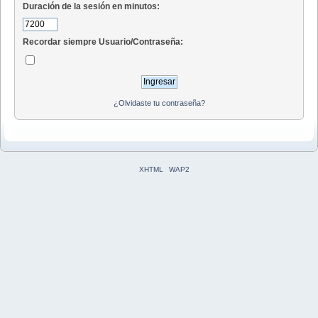
Duración de la sesión en minutos:
Recordar siempre Usuario/Contraseña:
¿Olvidaste tu contraseña?
XHTML
WAP2