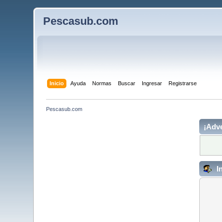
Pescasub.com
Inicio
Ayuda
Normas
Buscar
Ingresar
Registrarse
Pescasub.com
¡Adve
I