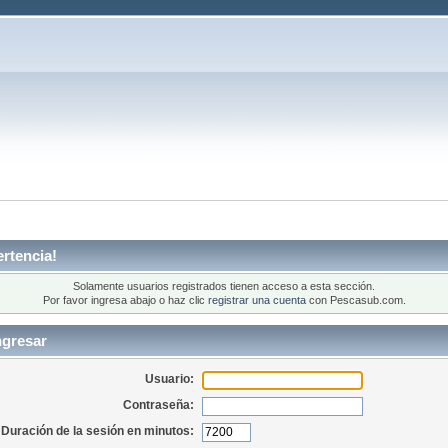
rtencia!
Solamente usuarios registrados tienen acceso a esta sección.
Por favor ingresa abajo o haz clic
registrar una cuenta
con Pescasub.com.
ngresar
Usuario:
Contraseña:
Duración de la sesión en minutos: