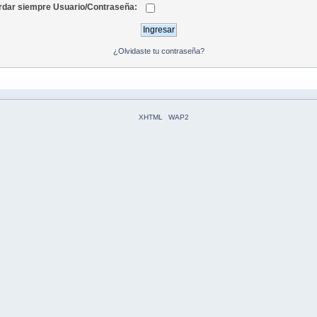
dar siempre Usuario/Contraseña:
¿Olvidaste tu contraseña?
XHTML
WAP2