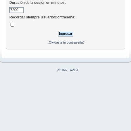
Duración de la sesión en minutos:
Recordar siempre Usuario/Contraseña:
¿Olvidaste tu contraseña?
XHTML
WAP2