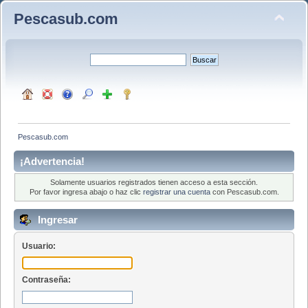
Pescasub.com
Pescasub.com
¡Advertencia!
Solamente usuarios registrados tienen acceso a esta sección.
Por favor ingresa abajo o haz clic
registrar una cuenta
con Pescasub.com.
Ingresar
Usuario:
Contraseña: