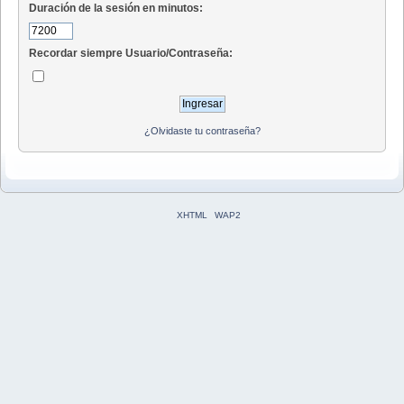
Duración de la sesión en minutos:
Recordar siempre Usuario/Contraseña:
¿Olvidaste tu contraseña?
XHTML
WAP2