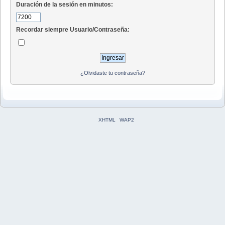
Duración de la sesión en minutos:
Recordar siempre Usuario/Contraseña:
¿Olvidaste tu contraseña?
XHTML
WAP2