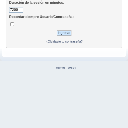
Duración de la sesión en minutos:
Recordar siempre Usuario/Contraseña:
¿Olvidaste tu contraseña?
XHTML
WAP2