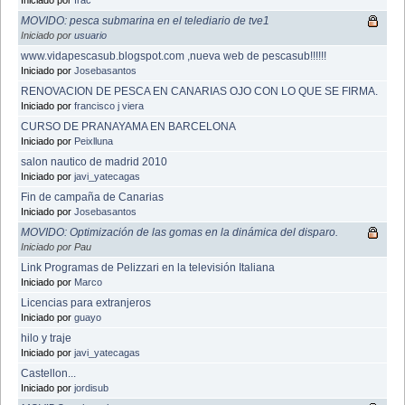
MOVIDO: pesca submarina en el telediario de tve1
Iniciado por
usuario
www.vidapescasub.blogspot.com ,nueva web de pescasub!!!!!!
Iniciado por
Josebasantos
RENOVACION DE PESCA EN CANARIAS OJO CON LO QUE SE FIRMA.
Iniciado por
francisco j viera
CURSO DE PRANAYAMA EN BARCELONA
Iniciado por
Peixlluna
salon nautico de madrid 2010
Iniciado por
javi_yatecagas
Fin de campaña de Canarias
Iniciado por
Josebasantos
MOVIDO: Optimización de las gomas en la dinámica del disparo.
Iniciado por Pau
Link Programas de Pelizzari en la televisión Italiana
Iniciado por
Marco
Licencias para extranjeros
Iniciado por
guayo
hilo y traje
Iniciado por
javi_yatecagas
Castellon...
Iniciado por
jordisub