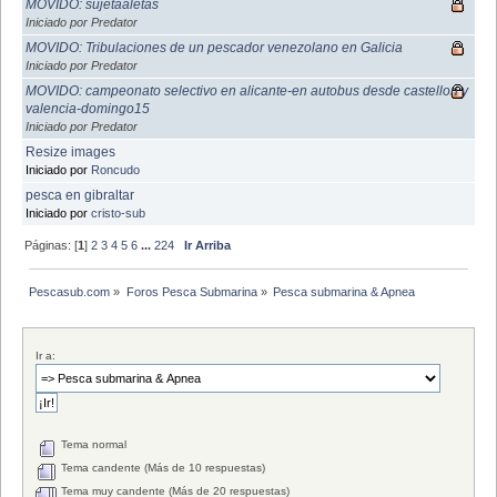
MOVIDO: sujetaaletas
Iniciado por Predator
MOVIDO: Tribulaciones de un pescador venezolano en Galicia
Iniciado por Predator
MOVIDO: campeonato selectivo en alicante-en autobus desde castellon y
valencia-domingo15
Iniciado por Predator
Resize images
Iniciado por
Roncudo
pesca en gibraltar
Iniciado por
cristo-sub
Páginas: [
1
]
2
3
4
5
6
...
224
Ir Arriba
Pescasub.com
»
Foros Pesca Submarina
»
Pesca submarina & Apnea
Ir a:
Tema normal
Tema candente (Más de 10 respuestas)
Tema muy candente (Más de 20 respuestas)