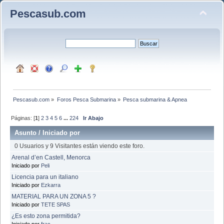
Pescasub.com
Pescasub.com
»
Foros Pesca Submarina
»
Pesca submarina & Apnea
Páginas: [
1
]
2
3
4
5
6
...
224
Ir Abajo
Asunto
/
Iniciado por
0 Usuarios y 9 Visitantes están viendo este foro.
Arenal d’en Castell, Menorca
Iniciado por
Peli
Licencia para un italiano
Iniciado por
Ezkarra
MATERIAL PARA UN ZONA 5 ?
Iniciado por
TETE SPAS
¿Es esto zona permitida?
Iniciado por
frac