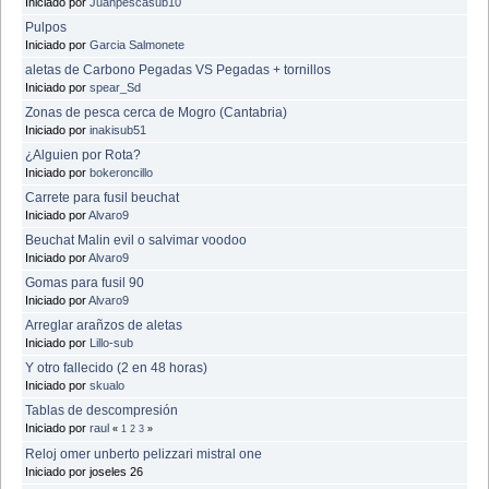
Iniciado por
Juanpescasub10
Pulpos
Iniciado por
Garcia Salmonete
aletas de Carbono Pegadas VS Pegadas + tornillos
Iniciado por
spear_Sd
Zonas de pesca cerca de Mogro (Cantabria)
Iniciado por
inakisub51
¿Alguien por Rota?
Iniciado por
bokeroncillo
Carrete para fusil beuchat
Iniciado por
Alvaro9
Beuchat Malin evil o salvimar voodoo
Iniciado por
Alvaro9
Gomas para fusil 90
Iniciado por
Alvaro9
Arreglar arañzos de aletas
Iniciado por
Lillo-sub
Y otro fallecido (2 en 48 horas)
Iniciado por
skualo
Tablas de descompresión
Iniciado por
raul
«
1
2
3
»
Reloj omer unberto pelizzari mistral one
Iniciado por joseles 26