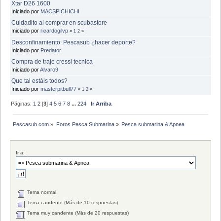
Xtar D26 1600
Iniciado por
MACSPICHICHI
Cuidadito al comprar en scubastore
Iniciado por
ricardogilvp
«
1
2
»
Desconfinamiento: Pescasub ¿hacer deporte?
Iniciado por
Predator
Compra de traje cressi tecnica
Iniciado por
Alvaro9
Que tal estáis todos?
Iniciado por
masterpitbull77
«
1
2
»
Páginas:
1
2
[
3
]
4
5
6
7
8
...
224
Ir Arriba
Pescasub.com
»
Foros Pesca Submarina
»
Pesca submarina & Apnea
Ir a:
Tema normal
Tema candente (Más de 10 respuestas)
Tema muy candente (Más de 20 respuestas)