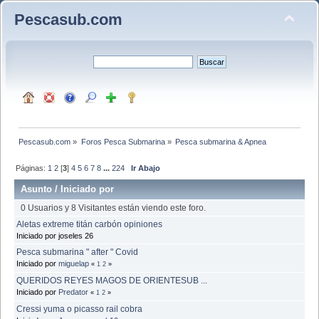
Pescasub.com
Pescasub.com
»
Foros Pesca Submarina
»
Pesca submarina & Apnea
Páginas:
1
2
[
3
]
4
5
6
7
8
...
224
Ir Abajo
Asunto
/
Iniciado por
0 Usuarios y 8 Visitantes están viendo este foro.
Aletas extreme titán carbón opiniones
Iniciado por joseles 26
Pesca submarina " after " Covid
Iniciado por
miguelap
«
1
2
»
QUERIDOS REYES MAGOS DE ORIENTESUB ...
Iniciado por
Predator
«
1
2
»
Cressi yuma o picasso rail cobra