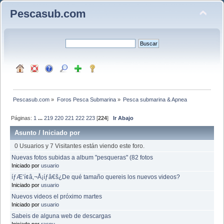
Pescasub.com
Pescasub.com
»
Foros Pesca Submarina
»
Pesca submarina & Apnea
Páginas:
1
...
219
220
221
222
223
[
224
]
Ir Abajo
Asunto
/
Iniciado por
0 Usuarios y 7 Visitantes están viendo este foro.
Nuevas fotos subidas a album "pesqueras" (82 fotos
Iniciado por
usuario
íƒÆ’í¢â‚¬Å¡íƒâ€š¿De qué tamaño quereis los nuevos videos?
Iniciado por
usuario
Nuevos videos el próximo martes
Iniciado por
usuario
Sabeis de alguna web de descargas
Iniciado por
raspu