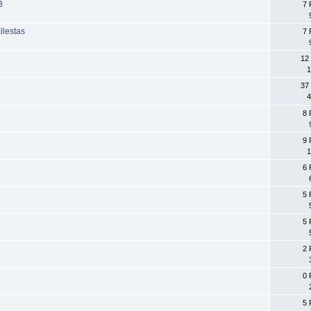
B
7 
llestas
7 
12
1
37
4
8 
9 
1
6 
5 
5 
2 
0 
5 