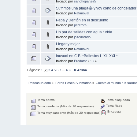
Iniciado por
sanchopanza5
Sufrimos una plaga😂 y voy corto de congelado
Iniciado por
Rafanovel
Pepa y Dentón en el descuento
Iniciado por
peretora
Un par de salidas con agua turbia
Iniciado por
josedorado
Llegar y mojar
Iniciado por
Rafanovel
Inusual en C.B. *Ballestas L-XL-XXL*
Iniciado por
Predator
«
1
2
»
Páginas:
1
[
2
]
3
4
5
6
7
...
462
Ir Arriba
Pescasub.com
»
Foros Pesca Submarina
»
Cuenta al mundo tus salida
Tema normal
Tema bloqueado
Tema fijado
Tema candente (Más de 10 respuestas)
Encuesta
Tema muy candente (Más de 20 respuestas)