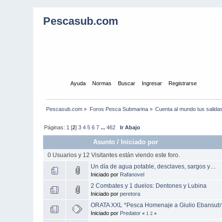
Pescasub.com
Inicio
Ayuda
Normas
Buscar
Ingresar
Registrarse
Pescasub.com
»
Foros Pesca Submarina
»
Cuenta al mundo tus salida
Páginas:
1
[
2
]
3
4
5
6
7
...
462
Ir Abajo
Asunto
/
Iniciado por
0 Usuarios y 12 Visitantes están viendo este foro.
Un día de agua potable, desclaves, sargos y…
Iniciado por
Rafanovel
2 Combates y 1 duelos: Dentones y Lubina
Iniciado por
peretora
ORATA XXL *Pesca Homenaje a Giulio Ebansub
Iniciado por
Predator
«
1
2
»