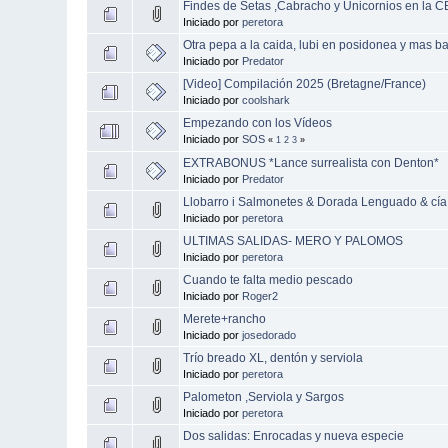
Findes de Setas ,Cabracho y Unicornios en la C
Iniciado por
peretora
Otra pepa a la caida, lubi en posidonea y mas ba
Iniciado por
Predator
[Video] Compilación 2025 (Bretagne/France)
Iniciado por
coolshark
Empezando con los Vídeos
Iniciado por
SOS
«
1
2
3
»
EXTRABONUS *Lance surrealista con Denton*
Iniciado por
Predator
Llobarro i Salmonetes & Dorada Lenguado & cía
Iniciado por
peretora
ULTIMAS SALIDAS- MERO Y PALOMOS
Iniciado por
peretora
Cuando te falta medio pescado
Iniciado por
Roger2
Merete+rancho
Iniciado por
josedorado
Trío breado XL, dentón y serviola
Iniciado por
peretora
Palometon ,Serviola y Sargos
Iniciado por
peretora
Dos salidas: Enrocadas y nueva especie