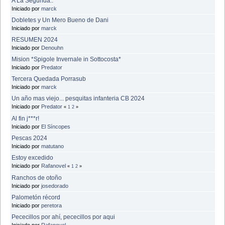
A La Segunda..
Iniciado por
marck
Dobletes y Un Mero Bueno de Dani
Iniciado por
marck
RESUMEN 2024
Iniciado por
Denouhn
Mision *Spigole Invernale in Sottocosta*
Iniciado por
Predator
Tercera Quedada Porrasub
Iniciado por
marck
Un año mas viejo... pesquitas infanteria CB 2024
Iniciado por
Predator
«
1
2
»
Al fin j***r!
Iniciado por
El Síncopes
Pescas 2024
Iniciado por
matutano
Estoy excedido
Iniciado por
Rafanovel
«
1
2
»
Ranchos de otoño
Iniciado por
josedorado
Palometón récord
Iniciado por
peretora
Pececillos por ahí, pececillos por aqui
Iniciado por
Rafanovel