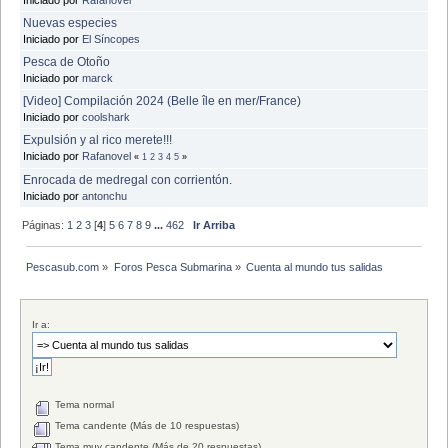
Nuevas especies
Iniciado por
El Síncopes
Pesca de Otoño
Iniciado por
marck
[Video] Compilación 2024 (Belle île en mer/France)
Iniciado por
coolshark
Expulsión y al rico merete!!!
Iniciado por
Rafanovel
«
1
2
3
4
5
»
Enrocada de medregal con corrientón.
Iniciado por
antonchu
Páginas:
1
2
3
[
4
]
5
6
7
8
9
...
462
Ir Arriba
Pescasub.com
»
Foros Pesca Submarina
»
Cuenta al mundo tus salidas
Ir a:
Tema normal
Tema candente (Más de 10 respuestas)
Tema muy candente (Más de 20 respuestas)