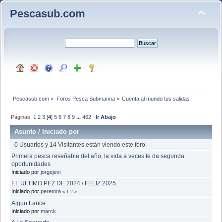
Pescasub.com
Pescasub.com
»
Foros Pesca Submarina
»
Cuenta al mundo tus salidas
Páginas:
1
2
3
[
4
]
5
6
7
8
9
...
462
Ir Abajo
Asunto
/
Iniciado por
0 Usuarios y 14 Visitantes están viendo este foro.
Primera pesca reseñable del año, la vida a veces te da segunda
oportunidades
Iniciado por
jorgejevi
EL ULTIMO PEZ DE 2024 / FELIZ 2025
Iniciado por
peretora
«
1
2
»
Algun Lance
Iniciado por
marck