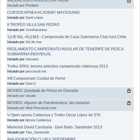
VALIDACION o ANULACION Piezas
Iniciado por Predator
CURSOS APNEA ACADEMY MAYO/JUNIO
Iniciado por
Santi López
II TROFEO VILLA SAN PEDRO
Iniciado por
Josebasantos
1íƒÆ’í¢â‚¬Å¡íƒâ€š.- Campeonato de Caza Submarina Club Azul Chile
Iniciado por
Sol de mar
REGLAMENTO CAMPEONATO INSULAR DE TENERIFE DE PESCA
SUBMARINA INDIVIDUAL
Iniciado por
netcaasi
Trofeu SPAS, tercera selectiva campeonato catalunya 2013
Iniciado por
pescasub.net
XIII Campeonato Ciudad de Ferrol
Iniciado por
Dani IL
MOVIDO: Quedada de Pesca en Granada
Iniciado por
skualo
MOVIDO: Alguien de Fuerteventura, las canarias
Iniciado por
Mod-Pescasub.com
V Open apnea Catalunya y Trofeo Oscar López de STA
Iniciado por
Apnea Catalunya
Memorial David Canduela - Dani Bailo. Santander 2013
Iniciado por
Tato_Santander
INAUGURACIÓN CLUB 6 SEPTIEMBRE