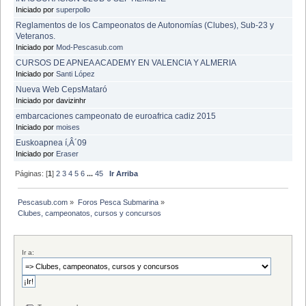
Iniciado por
superpollo
Reglamentos de los Campeonatos de Autonomías (Clubes), Sub-23 y
Veteranos.
Iniciado por
Mod-Pescasub.com
CURSOS DE APNEA ACADEMY EN VALENCIA Y ALMERIA
Iniciado por
Santi López
Nueva Web CepsMataró
Iniciado por davizinhr
embarcaciones campeonato de euroafrica cadiz 2015
Iniciado por
moises
Euskoapnea í‚Â´09
Iniciado por
Eraser
Páginas: [
1
]
2
3
4
5
6
...
45
Ir Arriba
Pescasub.com
»
Foros Pesca Submarina
»
Clubes, campeonatos, cursos y concursos
Ir a: