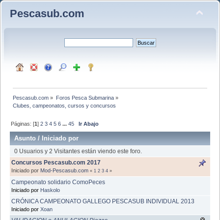
Pescasub.com
Pescasub.com
»
Foros Pesca Submarina
»
Clubes, campeonatos, cursos y concursos
Páginas: [
1
]
2
3
4
5
6
...
45
Ir Abajo
Asunto
/
Iniciado por
0 Usuarios y 2 Visitantes están viendo este foro.
Concursos Pescasub.com 2017
Iniciado por
Mod-Pescasub.com
«
1
2
3
4
»
Campeonato solidario ComoPeces
Iniciado por
Haskolo
CRÓNICA CAMPEONATO GALLEGO PESCASUB INDIVIDUAL 2013
Iniciado por
Xoan