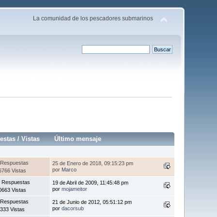
La comunidad de los pescadores submarinos
estas
/
Vistas
Último mensaje
 Respuestas
25 de Enero de 2018, 09:15:23 pm
por
Marco
6766 Vistas
 Respuestas
19 de Abril de 2009, 11:45:48 pm
por
mojameitor
0663 Vistas
 Respuestas
21 de Junio de 2012, 05:51:12 pm
por
dacorsub
333 Vistas