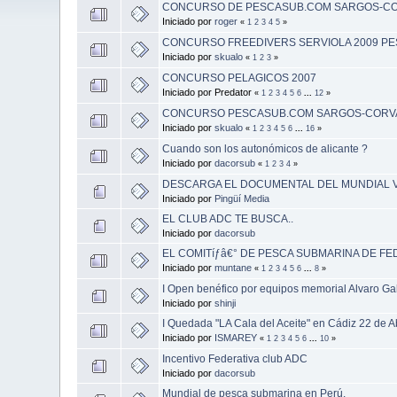
CONCURSO DE PESCASUB.COM SARGOS-CO
Iniciado por
roger
«
1
2
3
4
5
»
CONCURSO FREEDIVERS SERVIOLA 2009 P
Iniciado por
skualo
«
1
2
3
»
CONCURSO PELAGICOS 2007
Iniciado por Predator
«
1
2
3
4
5
6
...
12
»
CONCURSO PESCASUB.COM SARGOS-CORVA
Iniciado por
skualo
«
1
2
3
4
5
6
...
16
»
Cuando son los autonómicos de alicante ?
Iniciado por
dacorsub
«
1
2
3
4
»
DESCARGA EL DOCUMENTAL DEL MUNDIAL V
Iniciado por
Pingüí Media
EL CLUB ADC TE BUSCA..
Iniciado por
dacorsub
EL COMITíƒâ€° DE PESCA SUBMARINA DE FE
Iniciado por
muntane
«
1
2
3
4
5
6
...
8
»
I Open benéfico por equipos memorial Alvaro Ga
Iniciado por
shinji
I Quedada "LA Cala del Aceite" en Cádiz 22 de A
Iniciado por
ISMAREY
«
1
2
3
4
5
6
...
10
»
Incentivo Federativa club ADC
Iniciado por
dacorsub
Mundial de pesca submarina en Perú.