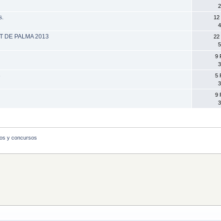
2
s.
12
4
 DE PALMA 2013
22
5
9 
3
8
5 
3
9 
3
os y concursos