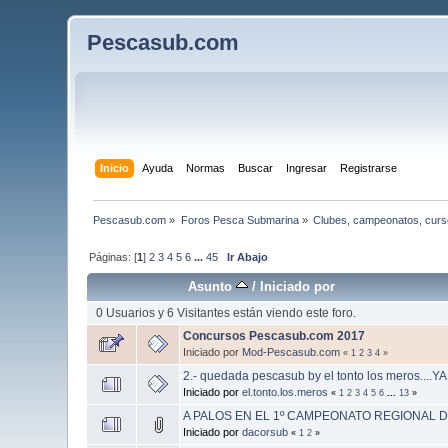
Pescasub.com
Inicio
Ayuda
Normas
Buscar
Ingresar
Registrarse
Pescasub.com
»
Foros Pesca Submarina
»
Clubes, campeonatos, curs
Páginas: [
1
]
2
3
4
5
6
...
45
Ir Abajo
Asunto
/
Iniciado por
0 Usuarios y 6 Visitantes están viendo este foro.
Concursos Pescasub.com 2017
Iniciado por
Mod-Pescasub.com
«
1
2
3
4
»
2.- quedada pescasub by el tonto los meros...
Iniciado por
el.tonto.los.meros
«
1
2
3
4
5
6
...
13
»
A PALOS EN EL 1º CAMPEONATO REGIONAL 
Iniciado por
dacorsub
«
1
2
»