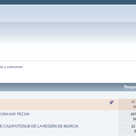
os y concursos
Respu
47
9
.YA UNA HAY FECHA
187
5
DE CAZAFOTOSUB DE LA REGIÓN DE MURCIA
21
5