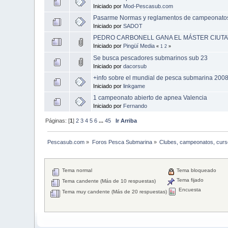
Iniciado por
Mod-Pescasub.com
Pasarme Normas y reglamentos de campeonato
Iniciado por
SADOT
PEDRO CARBONELL GANA EL MÁSTER CIUTAT
Iniciado por
Pingüí Media
«
1
2
»
Se busca pescadores submarinos sub 23
Iniciado por
dacorsub
+info sobre el mundial de pesca submarina 200
Iniciado por
linkgame
1 campeonato abierto de apnea Valencia
Iniciado por
Fernando
Páginas: [
1
]
2
3
4
5
6
...
45
Ir Arriba
Pescasub.com
»
Foros Pesca Submarina
»
Clubes, campeonatos, curs
Tema normal
Tema bloqueado
Tema fijado
Tema candente (Más de 10 respuestas)
Encuesta
Tema muy candente (Más de 20 respuestas)