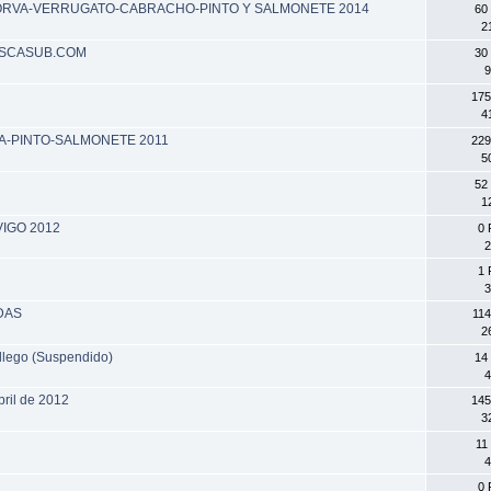
RVA-VERRUGATO-CABRACHO-PINTO Y SALMONETE 2014
60
2
ESCASUB.COM
30
9
175
4
-PINTO-SALMONETE 2011
229
5
52
1
IGO 2012
0 
2
1 
3
DAS
114
2
llego (Suspendido)
14
4
bril de 2012
145
3
11
4
0 