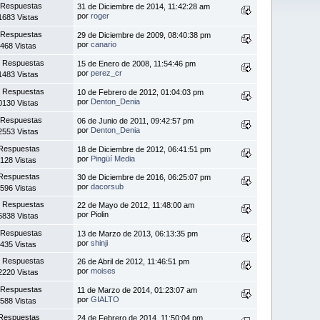
 Respuestas
31 de Diciembre de 2014, 11:42:28 am
por
roger
1683 Vistas
 Respuestas
29 de Diciembre de 2009, 08:40:38 pm
por
canario
468 Vistas
 Respuestas
15 de Enero de 2008, 11:54:46 pm
por
perez_cr
1483 Vistas
 Respuestas
10 de Febrero de 2012, 01:04:03 pm
por
Denton_Denia
0130 Vistas
 Respuestas
06 de Junio de 2011, 09:42:57 pm
por
Denton_Denia
2553 Vistas
Respuestas
18 de Diciembre de 2012, 06:41:51 pm
por
Pingüí Media
128 Vistas
Respuestas
30 de Diciembre de 2016, 06:25:07 pm
por
dacorsub
596 Vistas
 Respuestas
22 de Mayo de 2012, 11:48:00 am
por Piolin
6838 Vistas
 Respuestas
13 de Marzo de 2013, 06:13:35 pm
por
shinji
435 Vistas
 Respuestas
26 de Abril de 2012, 11:46:51 pm
por
moises
2220 Vistas
 Respuestas
11 de Marzo de 2014, 01:23:07 am
por
GIALTO
588 Vistas
Respuestas
24 de Febrero de 2014, 11:50:04 pm