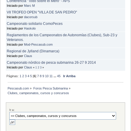
Conferencia "Todo sobre el Mero" - APS
Iniciado por
Marc M
VII TROFEO OPEN "VILLA DE SAN PEDRO"
Iniciado por
dacorsub
Campeonato solidario ComoPeces
Iniciado por
Haskolo
Reglamentos de los Campeonatos de Autonomías (Clubes), Sub-23 y
Veteranos.
Iniciado por
Mod-Pescasub.com
Regional de Jylland (Dinamarca)
Iniciado por
Claus
Campeonato nórdico de pesca submarina 26-27 9 2014
Iniciado por
Claus
«
1
2
3
»
Páginas:
1
2
3
4
5
[
6
]
7
8
9
10
11
...
45
Ir Arriba
Pescasub.com
»
Foros Pesca Submarina
»
Clubes, campeonatos, cursos y concursos
Ir a: