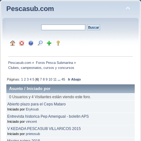
Pescasub.com
Pescasub.com
»
Foros Pesca Submarina
»
Clubes, campeonatos, cursos y concursos
Páginas:
1
2
3
4
5
[
6
]
7
8
9
10
11
...
45
Ir Abajo
Asunto
/
Iniciado por
0 Usuarios y 4 Visitantes están viendo este foro.
Abierto plazo para el Ceps Mataro
Iniciado por
Eryksub
Entrevista historica Pep Amengual - boletin APS
Iniciado por
vincent
V KEDADA PESCASUB VILLARICOS 2015
Iniciado por
prietosub
Master palma 2015