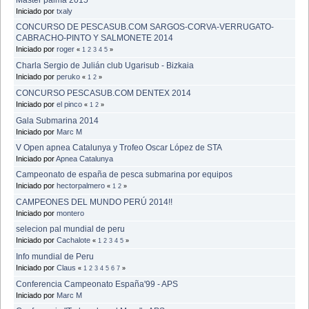
Iniciado por
txaly
CONCURSO DE PESCASUB.COM SARGOS-CORVA-VERRUGATO-
CABRACHO-PINTO Y SALMONETE 2014
Iniciado por
roger
«
1
2
3
4
5
»
Charla Sergio de Julián club Ugarisub - Bizkaia
Iniciado por
peruko
«
1
2
»
CONCURSO PESCASUB.COM DENTEX 2014
Iniciado por
el pinco
«
1
2
»
Gala Submarina 2014
Iniciado por
Marc M
V Open apnea Catalunya y Trofeo Oscar López de STA
Iniciado por
Apnea Catalunya
Campeonato de españa de pesca submarina por equipos
Iniciado por
hectorpalmero
«
1
2
»
CAMPEONES DEL MUNDO PERÚ 2014!!
Iniciado por
montero
selecion pal mundial de peru
Iniciado por
Cachalote
«
1
2
3
4
5
»
Info mundial de Peru
Iniciado por
Claus
«
1
2
3
4
5
6
7
»
Conferencia Campeonato España'99 - APS
Iniciado por
Marc M