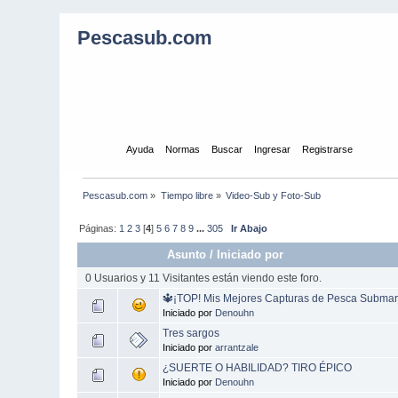
Pescasub.com
Inicio
Ayuda
Normas
Buscar
Ingresar
Registrarse
Pescasub.com
»
Tiempo libre
»
Video-Sub y Foto-Sub
Páginas:
1
2
3
[
4
]
5
6
7
8
9
...
305
Ir Abajo
Asunto
/
Iniciado por
0 Usuarios y 11 Visitantes están viendo este foro.
🔱¡TOP! Mis Mejores Capturas de Pesca Submari
Iniciado por
Denouhn
Tres sargos
Iniciado por
arrantzale
¿SUERTE O HABILIDAD? TIRO ÉPICO
Iniciado por
Denouhn