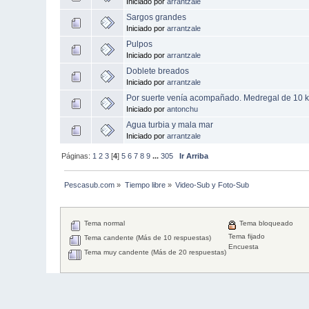
Iniciado por
arrantzale
Sargos grandes
Iniciado por
arrantzale
Pulpos
Iniciado por
arrantzale
Doblete breados
Iniciado por
arrantzale
Por suerte venía acompañado. Medregal de 10 k
Iniciado por
antonchu
Agua turbia y mala mar
Iniciado por
arrantzale
Páginas:
1
2
3
[
4
]
5
6
7
8
9
...
305
Ir Arriba
Pescasub.com
»
Tiempo libre
»
Video-Sub y Foto-Sub
Tema normal
Tema bloqueado
Tema fijado
Tema candente (Más de 10 respuestas)
Encuesta
Tema muy candente (Más de 20 respuestas)