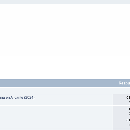
Respu
na en Alicante (2024)
0 
2 
6 
1