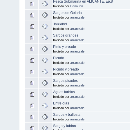
Pesca Submarina en ALICANTE. Ep.8
Iniciado por
Denouhn
Sargos en Getaria
Iniciado por
arrantzale
Jaizkibel
Iniciado por
arrantzale
Sargos grandes
Iniciado por
arrantzale
Pinto y breado
Iniciado por
arrantzale
Picudo
Iniciado por
arrantzale
Picudo y breado
Iniciado por
arrantzale
Sargos picudos
Iniciado por
arrantzale
Aguas turbias
Iniciado por
arrantzale
Entre olas
Iniciado por
arrantzale
Sargos y ballesta
Iniciado por
arrantzale
Sargo y lubina