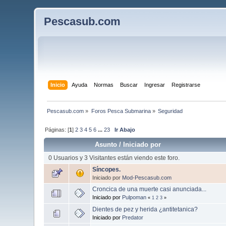
Pescasub.com
Inicio
Ayuda
Normas
Buscar
Ingresar
Registrarse
Pescasub.com
»
Foros Pesca Submarina
»
Seguridad 
Páginas: [
1
]
2
3
4
5
6
...
23
Ir Abajo
Asunto
/
Iniciado por
0 Usuarios y 3 Visitantes están viendo este foro.
Síncopes.
Iniciado por
Mod-Pescasub.com
Croncica de una muerte casi anunciada...
Iniciado por
Pulpoman
«
1
2
3
»
Dientes de pez y herida ¿antitetanica?
Iniciado por
Predator