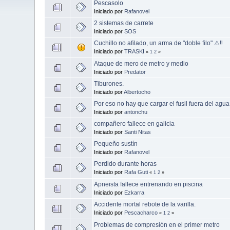
Pescasolo
Iniciado por
Rafanovel
2 sistemas de carrete
Iniciado por
SOS
Cuchillo no afilado, un arma de "doble filo" ⚠‼
Iniciado por
TRASKI
«
1
2
»
Ataque de mero de metro y medio
Iniciado por
Predator
Tiburones.
Iniciado por
Albertocho
Por eso no hay que cargar el fusil fuera del agua
Iniciado por
antonchu
compañero fallece en galicia
Iniciado por
Santi Nitas
Pequeño sustín
Iniciado por
Rafanovel
Perdido durante horas
Iniciado por
Rafa Guti
«
1
2
»
Apneista fallece entrenando en piscina
Iniciado por
Ezkarra
Accidente mortal rebote de la varilla.
Iniciado por
Pescacharco
«
1
2
»
Problemas de compresión en el primer metro