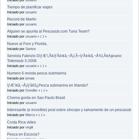
Tiempo de planificar viajes
Iniciado por
usuario
Record de Marlin
Iniciado por
usuario
Alguien se apunta al Pescasub.com Tuna Team?
Iniciado por
usuario
«
1
2
»
Nuevo al Foro y Florida.
Iniciado por
Santos
Serviola Fabrizio DíƒÆ’í‚Â¢íƒÂ¢í¢â‚¬Å¡í‚Â¬íƒÂ¢í¢â‚¬Å¾í‚Â¢Agnano
Totemsub 3-2008
Iniciado por
usuario
«
1
2
»
Numero 6 revista pesca-submarina
Iniciado por
pmaia
íƒÆ’í¢â‚¬Å¡íƒâ€š¿Pesca submarina en Irlanda?
Iniciado por
Gendler
«
1
2
»
Cherna gorda en Sao Paulo Brasil
Iniciado por
usuario
Interesante (e increíble) post sobre síncope y salvamento de un pescasub
Iniciado por
Marco
«
1
2
»
Costa Rica video
Iniciado por
virgili
Pesca en Escocia?