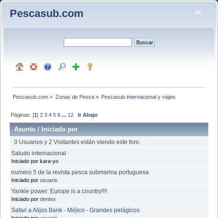
Pescasub.com
Pescasub.com
»
Zonas de Pesca
»
Pescasub internacional y viajes
Páginas: [
1
]
2
3
4
5
6
...
12
Ir Abajo
Asunto
/
Iniciado por
0 Usuarios y 2 Visitantes están viendo este foro.
Saludo internacional
Iniciado por kara-yo
numero 5 de la revista pesca submarina portuguesa
Iniciado por
usuario
Yankie power: Europe is a country!!!!
Iniciado por
dentex
Safari a Alijos Bank - Méjico - Grandes pelágicos
Iniciado por
usuario