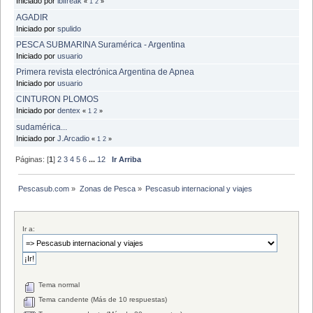
Iniciado por
ibifreak
«
1
2
»
AGADIR
Iniciado por
spulido
PESCA SUBMARINA Suramérica - Argentina
Iniciado por
usuario
Primera revista electrónica Argentina de Apnea
Iniciado por
usuario
CINTURON PLOMOS
Iniciado por
dentex
«
1
2
»
sudamérica...
Iniciado por
J.Arcadio
«
1
2
»
Páginas: [
1
]
2
3
4
5
6
...
12
Ir Arriba
Pescasub.com
»
Zonas de Pesca
»
Pescasub internacional y viajes
Ir a:
Tema normal
Tema candente (Más de 10 respuestas)