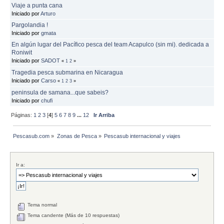
Viaje a punta cana
Iniciado por
Arturo
Pargolandia !
Iniciado por
gmata
En algún lugar del Pacífico pesca del team Acapulco (sin mi). dedicada a
Roniwit
Iniciado por
SADOT
«
1
2
»
Tragedia pesca submarina en Nicaragua
Iniciado por
Carso
«
1
2
3
»
peninsula de samana...que sabeis?
Iniciado por
chufi
Páginas:
1
2
3
[
4
]
5
6
7
8
9
...
12
Ir Arriba
Pescasub.com
»
Zonas de Pesca
»
Pescasub internacional y viajes
Ir a:
Tema normal
Tema candente (Más de 10 respuestas)