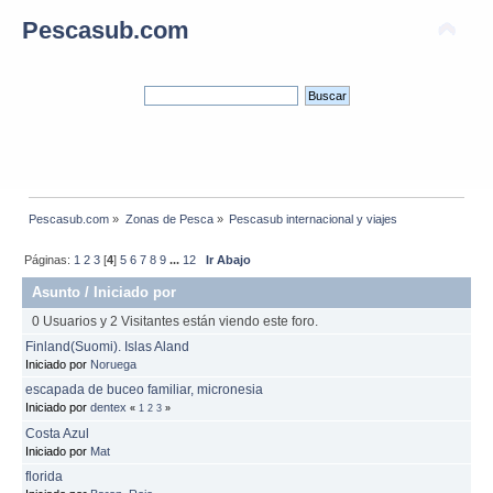
Pescasub.com
Pescasub.com
»
Zonas de Pesca
»
Pescasub internacional y viajes
Páginas:
1
2
3
[
4
]
5
6
7
8
9
...
12
Ir Abajo
Asunto
/
Iniciado por
0 Usuarios y 2 Visitantes están viendo este foro.
Finland(Suomi). Islas Aland
Iniciado por
Noruega
escapada de buceo familiar, micronesia
Iniciado por
dentex
«
1
2
3
»
Costa Azul
Iniciado por
Mat
florida