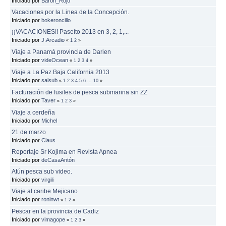
Iniciado por
Baron_Rojo
Vacaciones por la Linea de la Concepción.
Iniciado por
bokeroncillo
¡¡VACACIONES!! Paseíto 2013 en 3, 2, 1,...
Iniciado por
J.Arcadio
«
1
2
»
Viaje a Panamá provincia de Darien
Iniciado por
videOcean
«
1
2
3
4
»
Viaje a La Paz Baja California 2013
Iniciado por
salsub
«
1
2
3
4
5
6
...
10
»
Facturación de fusiles de pesca submarina sin ZZ
Iniciado por
Taver
«
1
2
3
»
Viaje a cerdeña
Iniciado por
Michel
21 de marzo
Iniciado por
Claus
Reportaje Sr Kojima en Revista Apnea
Iniciado por
deCasaAntón
Atún pesca sub video.
Iniciado por
virgili
Viaje al caribe Mejicano
Iniciado por
roninwt
«
1
2
»
Pescar en la provincia de Cadiz
Iniciado por
vimagope
«
1
2
3
»