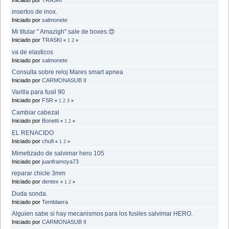
insertos de inox.
Iniciado por
salmonete
Mi titular " Amazigh" sale de boxes.😍
Iniciado por
TRASKI
«
1
2
»
va de elasticos
Iniciado por
salmonete
Consulta sobre reloj Mares smart apnea
Iniciado por
CARMONASUB II
Varilla para fusil 90
Iniciado por
FSR
«
1
2
3
»
Cambiar cabezal
Iniciado por
Bonetti
«
1
2
»
EL RENACIDO
Iniciado por
chufi
«
1
2
»
Mimetizado de salvimar hero 105
Iniciado por
juanframoya73
reparar chicle 3mm
Iniciado por
dentex
«
1
2
»
Duda sonda.
Iniciado por
Temblaera
Alguien sabe si hay mecanismos para los fusiles salvimar HERO.
Iniciado por
CARMONASUB II