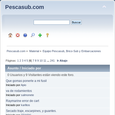
Pescasub.com
Pescasub.com
»
Material
»
Equipo Pescasub, Brico-Sub y Embarcaciones
Páginas:
1
2
3
4
5
[
6
]
7
8
9
10
11
...
241
Ir Abajo
Asunto
/
Iniciado por
0 Usuarios y 9 Visitantes están viendo este foro.
Que gomas ponerle a mi fusil
Iniciado por
Apio
va de rodamientos
Iniciado por
salmonete
Raymarine error de cart
Iniciado por
karlitos
Secado traje, escarpines, y guantes.
Iniciado por
TRASKI