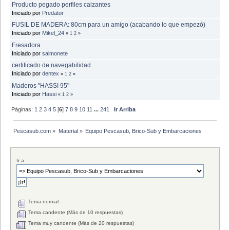
Producto pegado perfiles calzantes
Iniciado por
Predator
FUSIL DE MADERA: 80cm para un amigo (acabando lo que empezó)
Iniciado por
Mikel_24
«
1
2
»
Fresadora
Iniciado por
salmonete
certificado de navegabilidad
Iniciado por
dentex
«
1
2
»
Maderos "HASSI 95"
Iniciado por
Hassi
«
1
2
»
Páginas:
1
2
3
4
5
[
6
]
7
8
9
10
11
...
241
Ir Arriba
Pescasub.com
»
Material
»
Equipo Pescasub, Brico-Sub y Embarcaciones
Ir a:
Tema normal
Tema candente (Más de 10 respuestas)
Tema muy candente (Más de 20 respuestas)