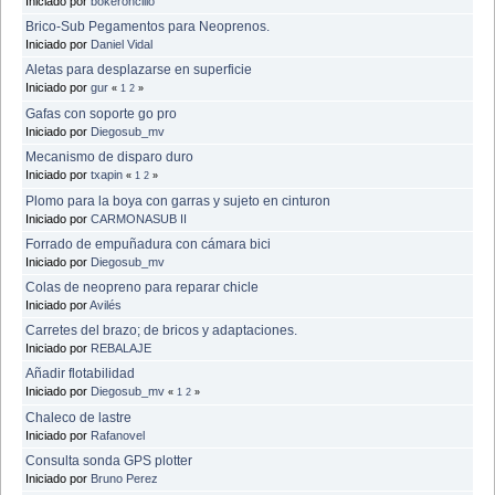
Iniciado por
bokeroncillo
Brico-Sub Pegamentos para Neoprenos.
Iniciado por
Daniel Vidal
Aletas para desplazarse en superficie
Iniciado por
gur
«
1
2
»
Gafas con soporte go pro
Iniciado por
Diegosub_mv
Mecanismo de disparo duro
Iniciado por
txapin
«
1
2
»
Plomo para la boya con garras y sujeto en cinturon
Iniciado por
CARMONASUB II
Forrado de empuñadura con cámara bici
Iniciado por
Diegosub_mv
Colas de neopreno para reparar chicle
Iniciado por
Avilés
Carretes del brazo; de bricos y adaptaciones.
Iniciado por
REBALAJE
Añadir flotabilidad
Iniciado por
Diegosub_mv
«
1
2
»
Chaleco de lastre
Iniciado por
Rafanovel
Consulta sonda GPS plotter
Iniciado por
Bruno Perez