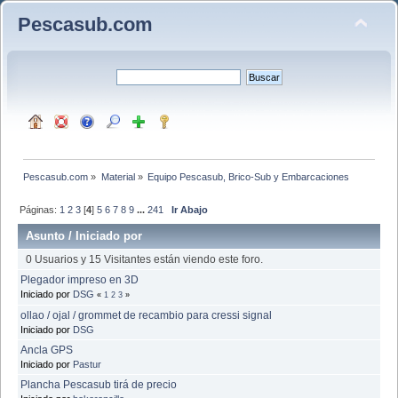
Pescasub.com
Pescasub.com
»
Material
»
Equipo Pescasub, Brico-Sub y Embarcaciones
Páginas:
1
2
3
[
4
]
5
6
7
8
9
...
241
Ir Abajo
Asunto
/
Iniciado por
0 Usuarios y 15 Visitantes están viendo este foro.
Plegador impreso en 3D
Iniciado por
DSG
«
1
2
3
»
ollao / ojal / grommet de recambio para cressi signal
Iniciado por
DSG
Ancla GPS
Iniciado por
Pastur
Plancha Pescasub tirá de precio