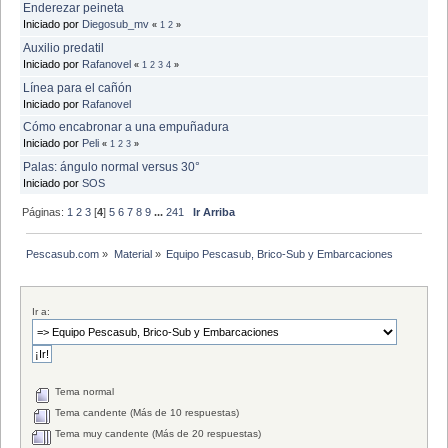
Enderezar peineta
Iniciado por
Diegosub_mv
«
1
2
»
Auxilio predatil
Iniciado por
Rafanovel
«
1
2
3
4
»
Línea para el cañón
Iniciado por
Rafanovel
Cómo encabronar a una empuñadura
Iniciado por
Peli
«
1
2
3
»
Palas: ángulo normal versus 30°
Iniciado por
SOS
Páginas:
1
2
3
[
4
]
5
6
7
8
9
...
241
Ir Arriba
Pescasub.com
»
Material
»
Equipo Pescasub, Brico-Sub y Embarcaciones
Ir a:
Tema normal
Tema candente (Más de 10 respuestas)
Tema muy candente (Más de 20 respuestas)