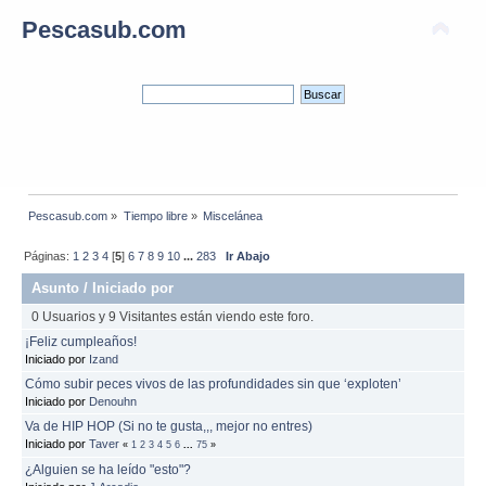
Pescasub.com
Pescasub.com
»
Tiempo libre
»
Miscelánea
Páginas:
1
2
3
4
[
5
]
6
7
8
9
10
...
283
Ir Abajo
Asunto
/
Iniciado por
0 Usuarios y 9 Visitantes están viendo este foro.
¡Feliz cumpleaños!
Iniciado por
Izand
Cómo subir peces vivos de las profundidades sin que ‘exploten’
Iniciado por
Denouhn
Va de HIP HOP (Si no te gusta,,, mejor no entres)
Iniciado por
Taver
«
1
2
3
4
5
6
...
75
»
¿Alguien se ha leído "esto"?