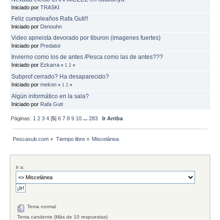
Iniciado por
TRASKI
Feliz cumpleaños Rafa Guti!!
Iniciado por
Denouhn
Video apneista devorado por tiburon (imagenes fuertes)
Iniciado por
Predator
Invierno como los de antes /Pesca como las de antes???
Iniciado por
Ezkarra
«
1
2
»
Subprof cerrado? Ha desaparecido?
Iniciado por
mekon
«
1
2
»
Algún informático en la sala?
Iniciado por
Rafa Guti
Páginas:
1
2
3
4
[
5
]
6
7
8
9
10
...
283
Ir Arriba
Pescasub.com
»
Tiempo libre
»
Miscelánea
Ir a:
Tema normal
Tema candente (Más de 10 respuestas)