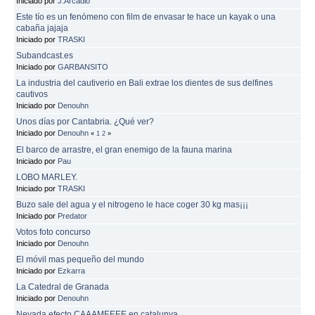
Iniciado por
J.Arcadio
Este tío es un fenómeno con film de envasar te hace un kayak o una
cabaña jajaja
Iniciado por
TRASKI
Subandcast.es
Iniciado por
GARBANSITO
La industria del cautiverio en Bali extrae los dientes de sus delfines
cautivos
Iniciado por
Denouhn
Unos días por Cantabria. ¿Qué ver?
Iniciado por
Denouhn
«
1
2
»
El barco de arrastre, el gran enemigo de la fauna marina
Iniciado por
Pau
LOBO MARLEY.
Iniciado por
TRASKI
Buzo sale del agua y el nitrogeno le hace coger 30 kg mas¡¡¡
Iniciado por
Predator
Votos foto concurso
Iniciado por
Denouhn
El móvil mas pequeño del mundo
Iniciado por
Ezkarra
La Catedral de Granada
Iniciado por
Denouhn
Nevada efecto CAAAMEEEE en catalunya.