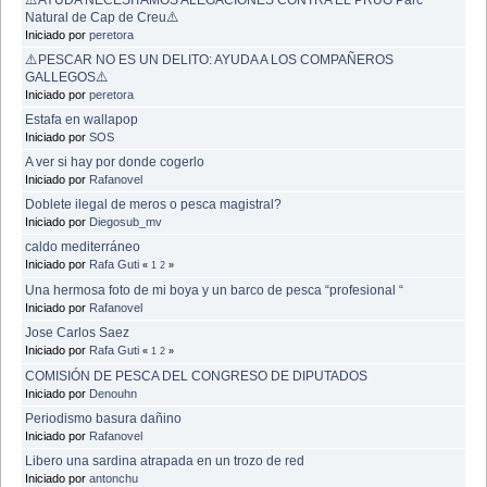
Natural de Cap de Creu⚠️
Iniciado por
peretora
⚠️PESCAR NO ES UN DELITO: AYUDA A LOS COMPAÑEROS
GALLEGOS⚠️
Iniciado por
peretora
Estafa en wallapop
Iniciado por
SOS
A ver si hay por donde cogerlo
Iniciado por
Rafanovel
Doblete ilegal de meros o pesca magistral?
Iniciado por
Diegosub_mv
caldo mediterráneo
Iniciado por
Rafa Guti
«
1
2
»
Una hermosa foto de mi boya y un barco de pesca “profesional “
Iniciado por
Rafanovel
Jose Carlos Saez
Iniciado por
Rafa Guti
«
1
2
»
COMISIÓN DE PESCA DEL CONGRESO DE DIPUTADOS
Iniciado por
Denouhn
Periodismo basura dañino
Iniciado por
Rafanovel
Libero una sardina atrapada en un trozo de red
Iniciado por
antonchu