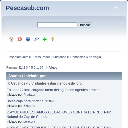
Pescasub.com
Pescasub.com
»
Foros Pesca Submarina
»
Denuncias & Ecología
Páginas: [
1
]
2
3
4
5
6
...
34
Ir Abajo
Asunto
/
Iniciado por
0 Usuarios y 3 Visitantes están viendo este foro.
En serio?? fusil cargado fuera del agua con agentes rurales
Iniciado por
Predator
Bolsa/caja para portar el fusil?
Iniciado por
Ezkarra
⚠️AYUDA NECESITAMOS ALEGACIONES CONTRA EL PRUG Parc
Natural de Cap de Creu⚠️
Iniciado por
peretora
⚠️AYUDA NECESITAMOS ALEGACIONES CONTRA EL PRUG Parc