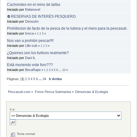
Cachondeo en el reino de taifas
Iniciado por
Rafanovel
⛔ RESERVAS DE INTERÉS PESQUERO.
Iniciado por
Denouhn
Prohibicion de facto de la pesca de la lubina y el mero para la pescasub.
Iniciado por
breca
«
1
2
3
»
Nos van a prohibir pescar!!!!
Iniciado por
Lillo-sub
«
1
2
3
»
¿Quienes son los furtivos realmente?
Iniciado por
Dani IL
Está muriendo este foro???
Iniciado por
BocaRape
«
1
2
3
4
5
6
...
10
»
Páginas: [
1
]
2
3
4
5
6
...
34
Ir Arriba
Pescasub.com
»
Foros Pesca Submarina
»
Denuncias & Ecología
Ir a:
Tema normal