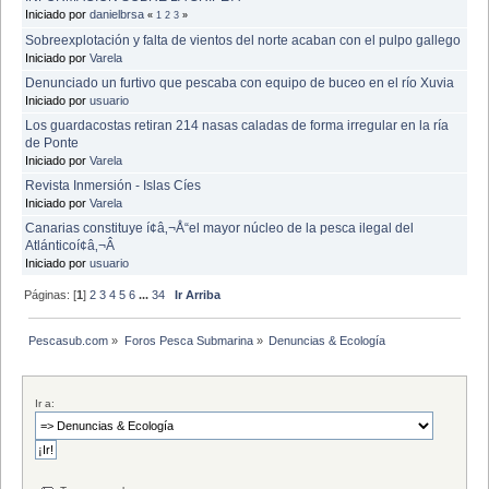
Iniciado por
danielbrsa
«
1
2
3
»
Sobreexplotación y falta de vientos del norte acaban con el pulpo gallego
Iniciado por
Varela
Denunciado un furtivo que pescaba con equipo de buceo en el río Xuvia
Iniciado por
usuario
Los guardacostas retiran 214 nasas caladas de forma irregular en la ría
de Ponte
Iniciado por
Varela
Revista Inmersión - Islas Cíes
Iniciado por
Varela
Canarias constituye í¢â‚¬Å“el mayor núcleo de la pesca ilegal del
Atlánticoí¢â‚¬Â
Iniciado por
usuario
Páginas: [
1
]
2
3
4
5
6
...
34
Ir Arriba
Pescasub.com
»
Foros Pesca Submarina
»
Denuncias & Ecología
Ir a: