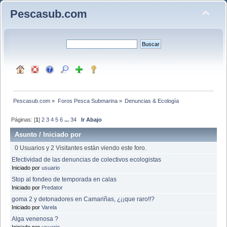
Pescasub.com
Pescasub.com
»
Foros Pesca Submarina
»
Denuncias & Ecología
Páginas: [
1
]
2
3
4
5
6
...
34
Ir Abajo
Asunto
/
Iniciado por
0 Usuarios y 2 Visitantes están viendo este foro.
Efectividad de las denuncias de colectivos ecologistas
Iniciado por
usuario
Stop al fondeo de temporada en calas
Iniciado por
Predator
goma 2 y detonadores en Camariñas, ¿¡¡que raro!!?
Iniciado por
Varela
Alga venenosa ?
Iniciado por
usuario