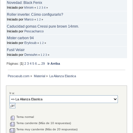
Novedad: Black Fenix
Iniciado por
khrom
«
1
2
3
4
»
Roller inverter. Cómo configurarlo?
Iniciado por
Marco
«
1
2
»
Caducidad gomas Cressi pure brown 14mm.
Iniciado por
Pescacharco
Mister carbon 94
Iniciado por
Eryksub
«
1
2
»
Fusil Velair
Iniciado por
Denouhn
«
1
2
3
»
Páginas: [
1
]
2
3
4
5
6
...
29
Ir Arriba
Pescasub.com
»
Material
»
La Alianza Elastica
Ir a:
Tema normal
Tema candente (Más de 10 respuestas)
Tema muy candente (Más de 20 respuestas)