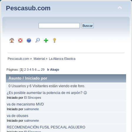
Pescasub.com
Pescasub.com
»
Material
»
La Alianza Elastica
Páginas: [
1
]
2
3
4
5
6
...
29
Ir Abajo
Asunto
/
Iniciado por
0 Usuarios y 6 Visitantes están viendo este foro.
¿Es posible aumentar la potencia de mi arpón? 😉
Iniciado por
El Síncopes
va de mecanismo MVD
Iniciado por
salmonete
va de obuses
Iniciado por
salmonete
RECOMENDACIÓN FUSIL PESCA AL AGUJERO
Iniciado por
El Síncopes