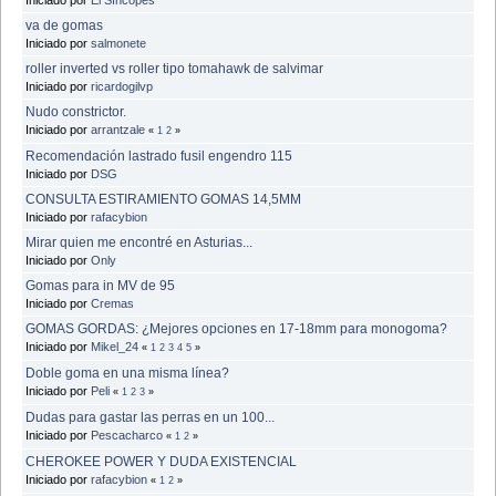
va de gomas
Iniciado por
salmonete
roller inverted vs roller tipo tomahawk de salvimar
Iniciado por
ricardogilvp
Nudo constrictor.
Iniciado por
arrantzale
«
1
2
»
Recomendación lastrado fusil engendro 115
Iniciado por
DSG
CONSULTA ESTIRAMIENTO GOMAS 14,5MM
Iniciado por
rafacybion
Mirar quien me encontré en Asturias...
Iniciado por
Only
Gomas para in MV de 95
Iniciado por
Cremas
GOMAS GORDAS: ¿Mejores opciones en 17-18mm para monogoma?
Iniciado por
Mikel_24
«
1
2
3
4
5
»
Doble goma en una misma línea?
Iniciado por
Peli
«
1
2
3
»
Dudas para gastar las perras en un 100...
Iniciado por
Pescacharco
«
1
2
»
CHEROKEE POWER Y DUDA EXISTENCIAL
Iniciado por
rafacybion
«
1
2
»