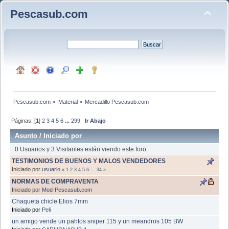
Pescasub.com
Pescasub.com
»
Material
»
Mercadillo Pescasub.com
Páginas: [
1
]
2
3
4
5
6
...
299
Ir Abajo
Asunto
/
Iniciado por
0 Usuarios y 3 Visitantes están viendo este foro.
TESTIMONIOS DE BUENOS Y MALOS VENDEDORES
Iniciado por
usuario
«
1
2
3
4
5
6
...
34
»
NORMAS DE COMPRAVENTA
Iniciado por
Mod-Pescasub.com
Chaqueta chicle Elios 7mm
Iniciado por
Peli
un amigo vende un pahtos sniper 115 y un meandros 105 BW