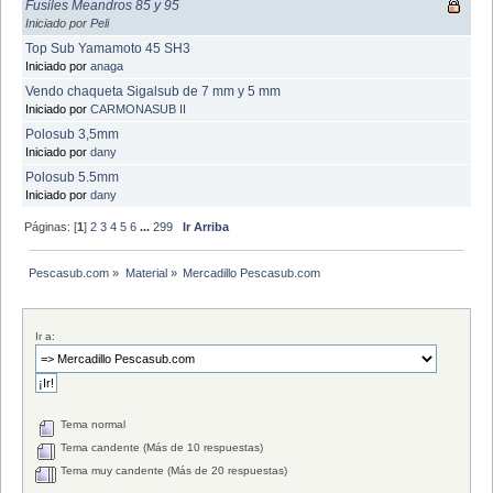
Fusiles Meandros 85 y 95
Iniciado por
Peli
Top Sub Yamamoto 45 SH3
Iniciado por
anaga
Vendo chaqueta Sigalsub de 7 mm y 5 mm
Iniciado por
CARMONASUB II
Polosub 3,5mm
Iniciado por
dany
Polosub 5.5mm
Iniciado por
dany
Páginas: [
1
]
2
3
4
5
6
...
299
Ir Arriba
Pescasub.com
»
Material
»
Mercadillo Pescasub.com
Ir a:
Tema normal
Tema candente (Más de 10 respuestas)
Tema muy candente (Más de 20 respuestas)