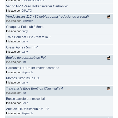
Iniciado por
CARMONASUB II
Vendo MVD Zeso Roller Inverter Carbon 90
Iniciado por
GIALTO
Vendo fusiles 115 y 85 dobles goma (reduciendo arsenal)
Iniciado por
Predator
Chaqueta Polosub 8,5mm
Iniciado por
dany
Traje Beuchat Elite 7mm talla 3
Iniciado por
dany
Cressi Apnea 5mm T-4
Iniciado por
dany
Equipo de pescasub de Peli
Iniciado por
Peli
Carbontek 90 Roller Inverter carbono
Iniciado por
Pepesub
Plomos Gironinsub H/A
Iniciado por
dany
Traje chicle Elios Benthos 7/5mm talla 4
Iniciado por
Peli
Busco carrete ermes colibrí
Iniciado por
Seco
Abellan 110 // Kikosub AM1 85
Iniciado por
Pepesub