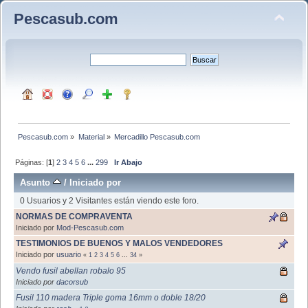
Pescasub.com
Pescasub.com
»
Material
»
Mercadillo Pescasub.com
Páginas: [
1
]
2
3
4
5
6
...
299
Ir Abajo
Asunto
/
Iniciado por
0 Usuarios y 2 Visitantes están viendo este foro.
NORMAS DE COMPRAVENTA
Iniciado por
Mod-Pescasub.com
TESTIMONIOS DE BUENOS Y MALOS VENDEDORES
Iniciado por
usuario
«
1
2
3
4
5
6
...
34
»
Vendo fusil abellan robalo 95
Iniciado por
dacorsub
Fusil 110 madera Triple goma 16mm o doble 18/20