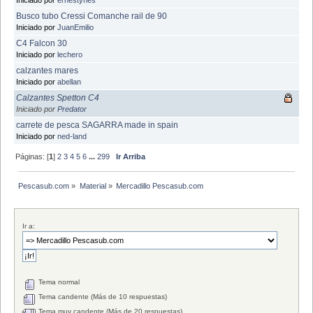
Busco tubo Cressi Comanche rail de 90
Iniciado por
JuanEmilio
C4 Falcon 30
Iniciado por
lechero
calzantes mares
Iniciado por
abellan
Calzantes Spetton C4
Iniciado por
Predator
carrete de pesca SAGARRA made in spain
Iniciado por
ned-land
Páginas: [
1
]
2
3
4
5
6
...
299
Ir Arriba
Pescasub.com
»
Material
»
Mercadillo Pescasub.com
Ir a:
Tema normal
Tema candente (Más de 10 respuestas)
Tema muy candente (Más de 20 respuestas)