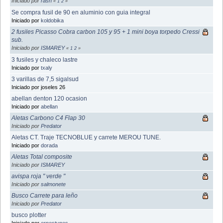
Iniciado por
rash
«
1
2
»
Se compra fusil de 90 en aluminio con guia integral
Iniciado por
koldobika
2 fusiles Picasso Cobra carbon 105 y 95 + 1 mini boya torpedo Cressi
sub.
Iniciado por
ISMAREY
«
1
2
»
3 fusiles y chaleco lastre
Iniciado por
txaly
3 varillas de 7,5 sigalsud
Iniciado por joseles 26
abellan denton 120 ocasion
Iniciado por
abellan
Aletas Carbono C4 Flap 30
Iniciado por
Predator
Aletas CT. Traje TECNOBLUE y carrete MEROU TUNE.
Iniciado por
dorada
Aletas Total composite
Iniciado por
ISMAREY
avispa roja " verde "
Iniciado por
salmonete
Busco Carrete para leño
Iniciado por
Predator
busco plotter
Iniciado por
ernestynes