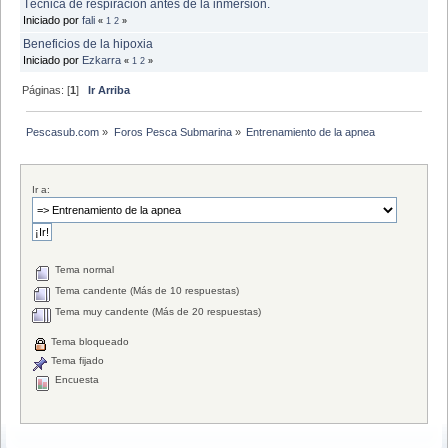
Técnica de respiración antes de la inmersión.
Iniciado por
fali
«
1
2
»
Beneficios de la hipoxia
Iniciado por
Ezkarra
«
1
2
»
Páginas: [
1
]
Ir Arriba
Pescasub.com
»
Foros Pesca Submarina
»
Entrenamiento de la apnea
Ir a:
Tema normal
Tema candente (Más de 10 respuestas)
Tema muy candente (Más de 20 respuestas)
Tema bloqueado
Tema fijado
Encuesta