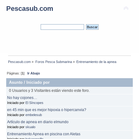
Pescasub.com
Pescasub.com
»
Foros Pesca Submarina
»
Entrenamiento de la apnea
Páginas: [
1
]
Ir Abajo
Asunto
/
Iniciado por
0 Usuarios y 3 Visitantes están viendo este foro.
No hay cojones…
Iniciado por
El Síncopes
en 45 min que es mejor hipoxia o hipercanvia?
Iniciado por
embelesub
Artículo de apnea en diario elmundo
Iniciado por
skualo
Entrenamiento Apnea en piscina con Aletas
Iniciado por
bokeroncillo