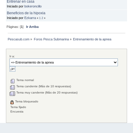
Entrenar en casa
Iniciado por
bokeroncillo
Beneficios de la hipoxia
Iniciado por
Ezkarra
«
1
2
»
Páginas: [
1
]
Ir Arriba
Pescasub.com
»
Foros Pesca Submarina
»
Entrenamiento de la apnea
Ir a:
Tema normal
Tema candente (Más de 10 respuestas)
Tema muy candente (Más de 20 respuestas)
Tema bloqueado
Tema fijado
Encuesta