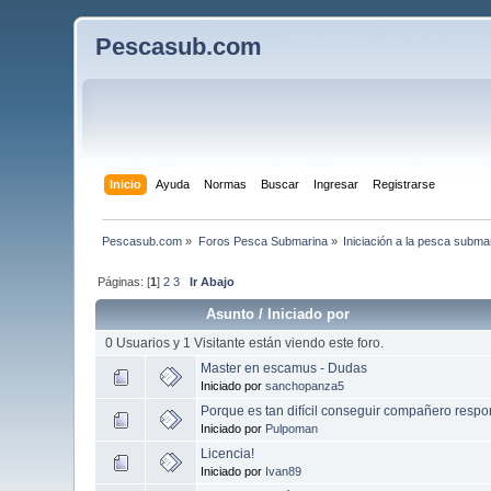
Pescasub.com
Inicio
Ayuda
Normas
Buscar
Ingresar
Registrarse
Pescasub.com
»
Foros Pesca Submarina
»
Iniciación a la pesca subma
Páginas: [
1
]
2
3
Ir Abajo
Asunto
/
Iniciado por
0 Usuarios y 1 Visitante están viendo este foro.
Master en escamus - Dudas
Iniciado por
sanchopanza5
Porque es tan difícil conseguir compañero respo
Iniciado por
Pulpoman
Licencia!
Iniciado por
Ivan89