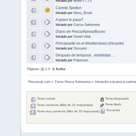
Iniciado por
fitolee
«
1
2
»
Carrete Spetton
Iniciado por
Manu_Break
A quien le pasa?
Iniciado por
Garcia Salmonete
Diario de Pesca/Apnea/Buceo
Iniciado por
Daniel Vidal
Principiante en el Mediterráneo [Alicante]
Iniciado por
Denouhn
Despues de temporal , visibilidad ....
Iniciado por
Pulpoman
Páginas: [
1
]
2
3
Ir Arriba
Pescasub.com
»
Foros Pesca Submarina
»
Iniciación a la pesca subma
Tema normal
Tema bloqueado
Tema fijado
Tema candente (Más de 10 respuestas)
Encuesta
Tema muy candente (Más de 20 respuestas)