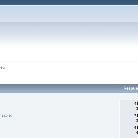
rina
Respue
4 
3
nsable.
7 
3
6 
4