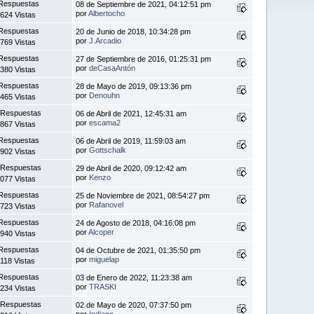
Respuestas
08 de Septiembre de 2021, 04:12:51 pm
por
Albertocho
624 Vistas
Respuestas
20 de Junio de 2018, 10:34:28 pm
por
J.Arcadio
769 Vistas
Respuestas
27 de Septiembre de 2016, 01:25:31 pm
por
deCasaAntón
380 Vistas
Respuestas
28 de Mayo de 2019, 09:13:36 pm
por
Denouhn
465 Vistas
 Respuestas
06 de Abril de 2021, 12:45:31 am
por
escama2
867 Vistas
Respuestas
06 de Abril de 2019, 11:59:03 am
por
Gottschalk
902 Vistas
 Respuestas
29 de Abril de 2020, 09:12:42 am
por
Kenzo
077 Vistas
Respuestas
25 de Noviembre de 2021, 08:54:27 pm
por
Rafanovel
723 Vistas
Respuestas
24 de Agosto de 2018, 04:16:08 pm
por
Alcoper
940 Vistas
Respuestas
04 de Octubre de 2021, 01:35:50 pm
por
miguelap
118 Vistas
Respuestas
03 de Enero de 2022, 11:23:38 am
por
TRASKI
234 Vistas
 Respuestas
02 de Mayo de 2020, 07:37:50 pm
por
Indiano