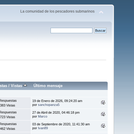
La comunidad de los pescadores submarinos
stas
/
Vistas
Último mensaje
Respuestas
19 de Enero de 2026, 09:24:20 am
por
sanchopanza5
383 Vistas
Respuestas
27 de Abril de 2020, 04:46:18 pm
por
Marco
723 Vistas
Respuestas
03 de Septiembre de 2020, 11:41:30 am
por
Ivan89
462 Vistas