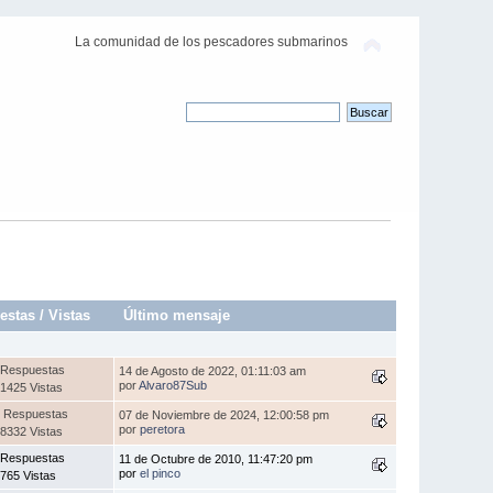
La comunidad de los pescadores submarinos
estas
/
Vistas
Último mensaje
 Respuestas
14 de Agosto de 2022, 01:11:03 am
por
Alvaro87Sub
1425 Vistas
 Respuestas
07 de Noviembre de 2024, 12:00:58 pm
por
peretora
8332 Vistas
 Respuestas
11 de Octubre de 2010, 11:47:20 pm
por
el pinco
765 Vistas