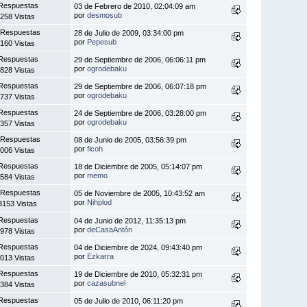
Respuestas
03 de Febrero de 2010, 02:04:09 am
por
desmosub
258 Vistas
 Respuestas
28 de Julio de 2009, 03:34:00 pm
por
Pepesub
160 Vistas
Respuestas
29 de Septiembre de 2006, 06:06:11 pm
por
ogrodebaku
828 Vistas
Respuestas
29 de Septiembre de 2006, 06:07:18 pm
por
ogrodebaku
737 Vistas
Respuestas
24 de Septiembre de 2006, 03:28:00 pm
por
ogrodebaku
357 Vistas
 Respuestas
08 de Junio de 2005, 03:56:39 pm
por
ficoh
006 Vistas
Respuestas
18 de Diciembre de 2005, 05:14:07 pm
por
memo
584 Vistas
 Respuestas
05 de Noviembre de 2005, 10:43:52 am
por
Nihplod
3153 Vistas
Respuestas
04 de Junio de 2012, 11:35:13 pm
por
deCasaAntón
978 Vistas
Respuestas
04 de Diciembre de 2024, 09:43:40 pm
por
Ezkarra
013 Vistas
Respuestas
19 de Diciembre de 2010, 05:32:31 pm
por
cazasubnel
384 Vistas
Respuestas
05 de Julio de 2010, 06:11:20 pm