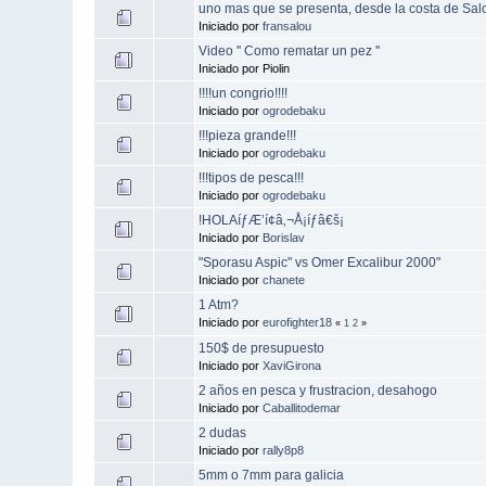
uno mas que se presenta, desde la costa de Sal
Iniciado por
fransalou
Video '' Como rematar un pez ''
Iniciado por Piolin
!!!!un congrio!!!!
Iniciado por
ogrodebaku
!!!pieza grande!!!
Iniciado por
ogrodebaku
!!!tipos de pesca!!!
Iniciado por
ogrodebaku
!HOLAíƒÆ’í¢â‚¬Å¡íƒâ€š¡
Iniciado por
Borislav
"Sporasu Aspic" vs Omer Excalibur 2000"
Iniciado por
chanete
1 Atm?
Iniciado por
eurofighter18
«
1
2
»
150$ de presupuesto
Iniciado por
XaviGirona
2 años en pesca y frustracion, desahogo
Iniciado por
Caballitodemar
2 dudas
Iniciado por
rally8p8
5mm o 7mm para galicia