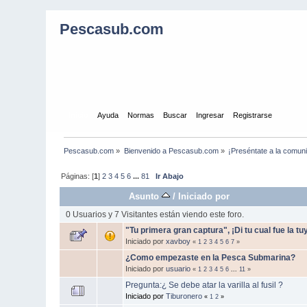
Pescasub.com
Inicio
Ayuda
Normas
Buscar
Ingresar
Registrarse
Pescasub.com
»
Bienvenido a Pescasub.com
»
¡Preséntate a la comun
Páginas: [
1
]
2
3
4
5
6
...
81
Ir Abajo
Asunto
/
Iniciado por
0 Usuarios y 7 Visitantes están viendo este foro.
"Tu primera gran captura", ¡Di tu cual fue la tu
Iniciado por
xavboy
«
1
2
3
4
5
6
7
»
¿Como empezaste en la Pesca Submarina?
Iniciado por
usuario
«
1
2
3
4
5
6
...
11
»
Pregunta:¿ Se debe atar la varilla al fusil ?
Iniciado por
Tiburonero
«
1
2
»