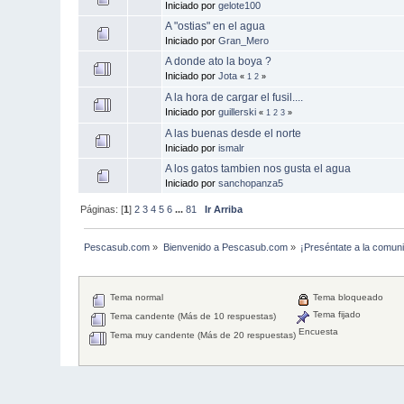
Iniciado por
gelote100
A "ostias" en el agua
Iniciado por
Gran_Mero
A donde ato la boya ?
Iniciado por
Jota
«
1
2
»
A la hora de cargar el fusil....
Iniciado por
guillerski
«
1
2
3
»
A las buenas desde el norte
Iniciado por
ismalr
A los gatos tambien nos gusta el agua
Iniciado por
sanchopanza5
Páginas: [
1
]
2
3
4
5
6
...
81
Ir Arriba
Pescasub.com
»
Bienvenido a Pescasub.com
»
¡Preséntate a la comun
Tema normal
Tema bloqueado
Tema fijado
Tema candente (Más de 10 respuestas)
Encuesta
Tema muy candente (Más de 20 respuestas)