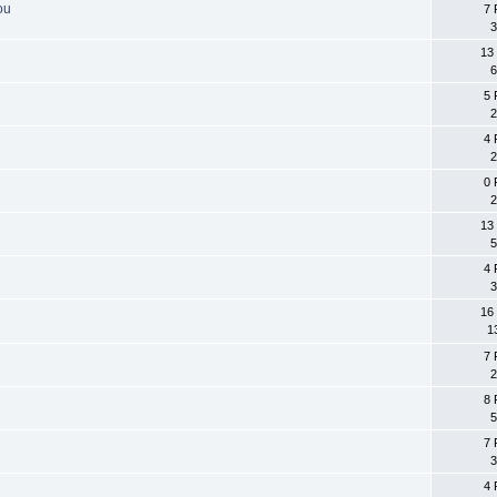
ou
7 
3
13
6
5 
2
4 
2
0 
2
13
5
4 
3
16
1
7 
2
8 
5
7 
3
4 