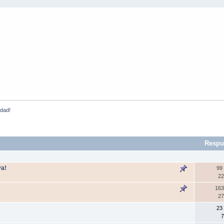
idad!
Respu
ya!
99
22
163
27
23
7