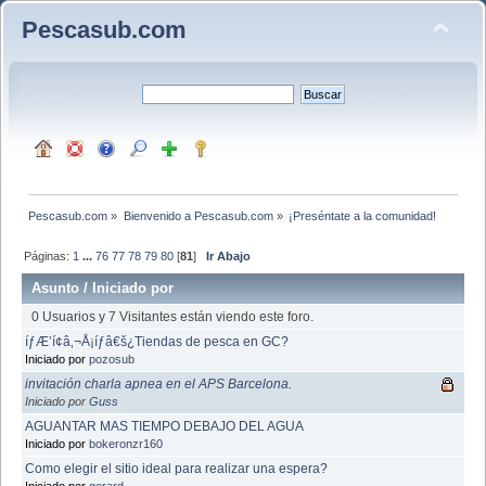
Pescasub.com
Pescasub.com
»
Bienvenido a Pescasub.com
»
¡Preséntate a la comunidad!
Páginas:
1
...
76
77
78
79
80
[
81
]
Ir Abajo
Asunto
/
Iniciado por
0 Usuarios y 7 Visitantes están viendo este foro.
íƒÆ’í¢â‚¬Å¡íƒâ€š¿Tiendas de pesca en GC?
Iniciado por
pozosub
invitación charla apnea en el APS Barcelona.
Iniciado por
Guss
AGUANTAR MAS TIEMPO DEBAJO DEL AGUA
Iniciado por
bokeronzr160
Como elegir el sitio ideal para realizar una espera?
Iniciado por
gerard