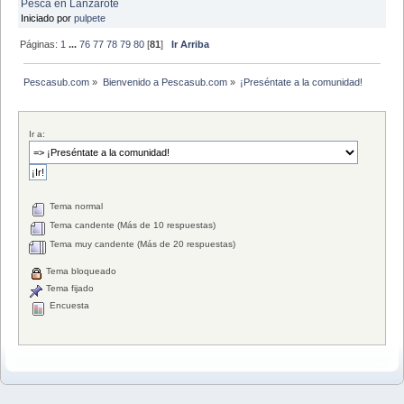
Pesca en Lanzarote
Iniciado por
pulpete
Páginas:
1
...
76
77
78
79
80
[
81
]
Ir Arriba
Pescasub.com
»
Bienvenido a Pescasub.com
»
¡Preséntate a la comunidad!
Ir a:
Tema normal
Tema candente (Más de 10 respuestas)
Tema muy candente (Más de 20 respuestas)
Tema bloqueado
Tema fijado
Encuesta