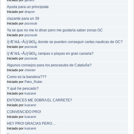
Ayuda para un principiate
Iniciado por
drayon
clazante para un 39
Iniciado por
pozosub
Ya se que no me lo diran pero me gustaria saber zonas GC
Iniciado por
pozosub
íƒÆ’í¢â‚¬Å¡íƒâ€š¿ donde se pueden conseguir cartas nauticas de GC?
Iniciado por
pozosub
íƒÆ’í¢â‚¬Å¡íƒâ€š¿ rampas o playas en gran canaria?
Iniciado por
pozosub
Algunos consejos para los pescasubs de Cataluña?
Iniciado por
chester
Como es la bandera???
Iniciado por
Pako_Rubio
Y qué he pescado?
Iniciado por
kuizarei
ENTONCES ME SOBRA EL CARRETE?
Iniciado por
kuizarei
CONVENCIDO PRO!
Iniciado por
kuizarei
HEY PRO! GRACIAS PERO....
Iniciado por
kuizarei