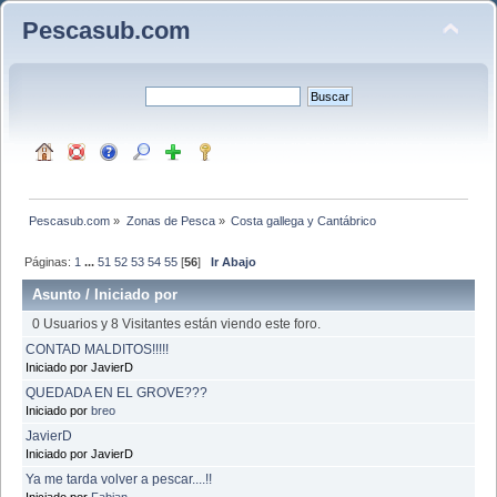
Pescasub.com
Pescasub.com
»
Zonas de Pesca
»
Costa gallega y Cantábrico
Páginas:
1
...
51
52
53
54
55
[
56
]
Ir Abajo
Asunto
/
Iniciado por
0 Usuarios y 8 Visitantes están viendo este foro.
CONTAD MALDITOS!!!!!
Iniciado por JavierD
QUEDADA EN EL GROVE???
Iniciado por
breo
JavierD
Iniciado por JavierD
Ya me tarda volver a pescar....!!
Iniciado por
Fabian