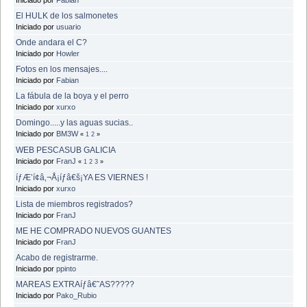
El HULK de los salmonetes
Iniciado por
usuario
Onde andara el C?
Iniciado por
Howler
Fotos en los mensajes....
Iniciado por
Fabian
La fábula de la boya y el perro
Iniciado por
xurxo
Domingo.....y las aguas sucias..
Iniciado por
BM3W
«
1
2
»
WEB PESCASUB GALICIA
Iniciado por
FranJ
«
1
2
3
»
íƒÆ’í¢â‚¬Å¡íƒâ€š¡YA ES VIERNES !
Iniciado por
xurxo
Lista de miembros registrados?
Iniciado por
FranJ
ME HE COMPRADO NUEVOS GUANTES
Iniciado por
FranJ
Acabo de registrarme.
Iniciado por
ppinto
MAREAS EXTRAíƒâ€˜AS?????
Iniciado por
Pako_Rubio