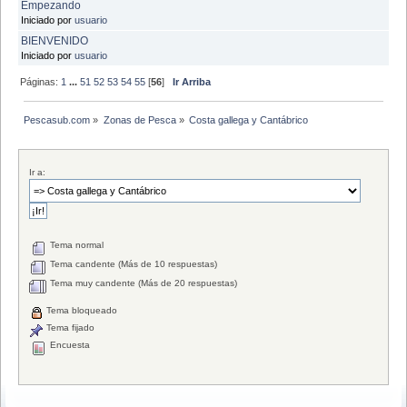
Empezando
Iniciado por
usuario
BIENVENIDO
Iniciado por
usuario
Páginas:
1
...
51
52
53
54
55
[
56
]
Ir Arriba
Pescasub.com
»
Zonas de Pesca
»
Costa gallega y Cantábrico
Ir a:
Tema normal
Tema candente (Más de 10 respuestas)
Tema muy candente (Más de 20 respuestas)
Tema bloqueado
Tema fijado
Encuesta