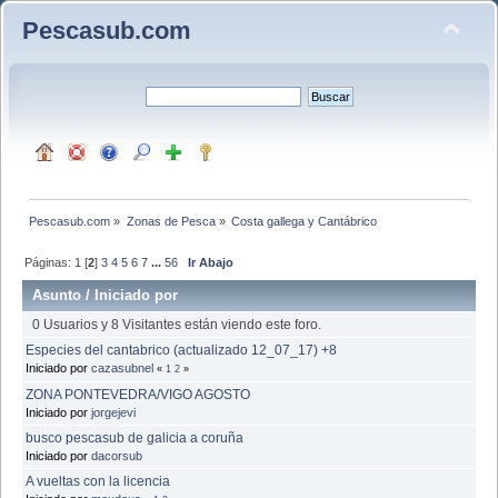
Pescasub.com
Pescasub.com
»
Zonas de Pesca
»
Costa gallega y Cantábrico
Páginas:
1
[
2
]
3
4
5
6
7
...
56
Ir Abajo
Asunto
/
Iniciado por
0 Usuarios y 8 Visitantes están viendo este foro.
Especies del cantabrico (actualizado 12_07_17) +8
Iniciado por
cazasubnel
«
1
2
»
ZONA PONTEVEDRA/VIGO AGOSTO
Iniciado por
jorgejevi
busco pescasub de galicia a coruña
Iniciado por
dacorsub
A vueltas con la licencia