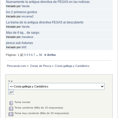
Nuevamente la antigua directiva de FEGAS en las noticias.
Iniciado por
Varela
los 2 primeros gordos
Iniciado por
escama2
La trama de la antigua directiva FEGAS al descubierto
Iniciado por
Varela
Mas de 6 kg... de sargo.
Iniciado por
meudeus
pesca sub Asturias
Iniciado por
b93
Páginas:
1
[
2
]
3
4
5
6
7
...
56
Ir Arriba
Pescasub.com
»
Zonas de Pesca
»
Costa gallega y Cantábrico
Ir a:
Tema normal
Tema candente (Más de 10 respuestas)
Tema muy candente (Más de 20 respuestas)