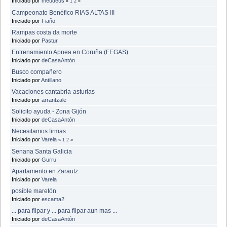
Iniciado por
meudeus
«
1
2
»
Campeonato Benéfico RIAS ALTAS III
Iniciado por
Fiaño
Rampas costa da morte
Iniciado por
Pastur
Entrenamiento Apnea en Coruña (FEGAS)
Iniciado por
deCasaAntón
Busco compañero
Iniciado por
Antillano
Vacaciones cantabria-asturias
Iniciado por
arrantzale
Solicito ayuda - Zona Gijón
Iniciado por
deCasaAntón
Necesitamos firmas
Iniciado por
Varela
«
1
2
»
Senana Santa Galicia
Iniciado por
Gurru
Apartamento en Zarautz
Iniciado por
Varela
posible maretón
Iniciado por
escama2
... para flipar y ... para flipar aun mas ...
Iniciado por
deCasaAntón